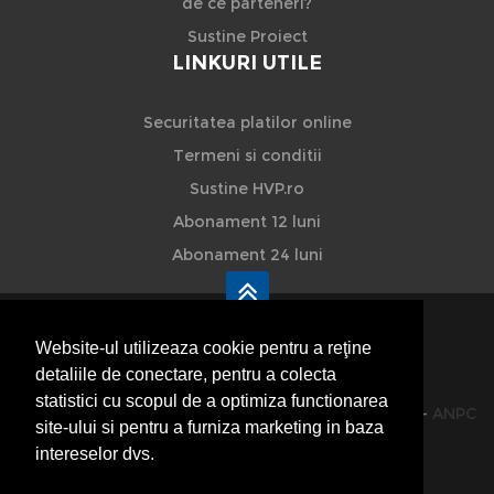
de ce parteneri?
Sustine Proiect
LINKURI UTILE
Securitatea platilor online
Termeni si conditii
Sustine HVP.ro
Abonament 12 luni
Abonament 24 luni
Website-ul utilizeaza cookie pentru a reţine
detaliile de conectare, pentru a colecta
HVP - Hoteluri Vile Pensiuni
statistici cu scopul de a optimiza functionarea
© 2014-2026 Powered by
VilonMedia
&
TekaBility
-
ANPC
site-ului si pentru a furniza marketing in baza
SOL
intereselor dvs.