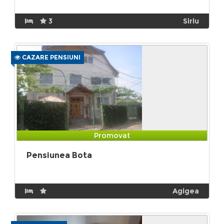
3
Siriu
CAZARE PENSIUNI
Promovat
Pensiunea Bota
Agigea