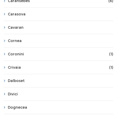
Caransebes
(6)
Carasova
Cavaran
Cornea
Coronini
(1)
Crivaia
(1)
Dalboset
Divici
Dognecea