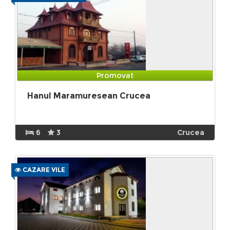
Promovat
Hanul Maramuresean Crucea
6
3
Crucea
CAZARE VILE