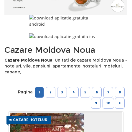
Cazare Moldova Noua
Cazare Moldova Noua
: Unitati de cazare Moldova Noua -
hoteluri, vile, pensiuni, apartamente, hosteluri, moteluri,
cabane,
Pagina
1
2
3
4
5
6
7
8
9
10
>
CAZARE HOTELURI