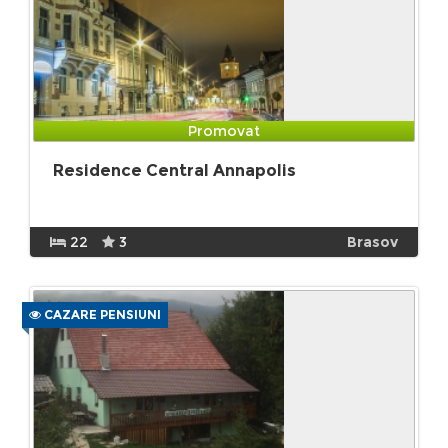
Promovat
Residence Central Annapolis
22
3
Brasov
CAZARE PENSIUNI