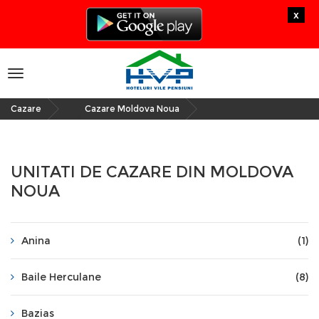
x
Toggle
navigation
Cazare
Cazare Moldova Noua
»
UNITATI DE CAZARE DIN MOLDOVA
NOUA
Anina
(1)
Baile Herculane
(8)
Bazias