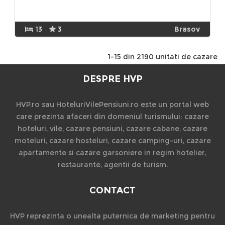
13
3
Brasov
1-15 din 2190 unitati de cazare
DESPRE HVP
HVP.ro sau HoteluriVilePensiuni.ro este un portal web
care prezinta afaceri din domeniul turismului: cazare
hoteluri, vile, cazare pensiuni, cazare cabane, cazare
moteluri, cazare hosteluri, cazare camping-uri, cazare
apartamente si cazare garsoniere in regim hotelier,
restaurante, agentii de turism.
CONTACT
HVP reprezinta o unealta puternica de marketing pentru