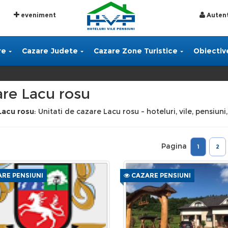
eveniment
Autent
re
Cazare Judete
Cazare Zone Turistice
Obiective
re Lacu rosu
Lacu rosu
: Unitati de cazare Lacu rosu - hoteluri, vile, pensiun
Pagina
1
2
RE PENSIUNI
CAZARE PENSIUNI