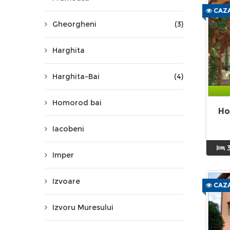
CAZA
Gheorgheni
(3)
Harghita
Harghita-Bai
(4)
Homorod bai
Ho
Iacobeni
Imper
Izvoare
CAZA
Izvoru Muresului