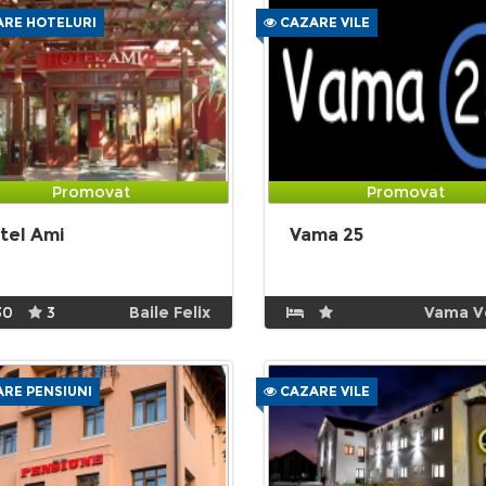
RE HOTELURI
CAZARE VILE
Promovat
Promovat
tel Ami
Vama 25
30
3
Baile Felix
Vama V
RE PENSIUNI
CAZARE VILE