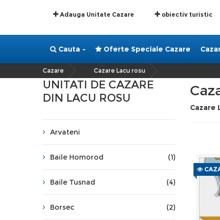
Adauga Unitate Cazare
obiectiv turistic
Cauta
Oferte Speciale Cazare
Caza
Cazare
Cazare Lacu rosu
»
UNITATI DE CAZARE
Caza
DIN LACU ROSU
Cazare 
Arvateni
Baile Homorod
(1)
CAZA
Baile Tusnad
(4)
Borsec
(2)