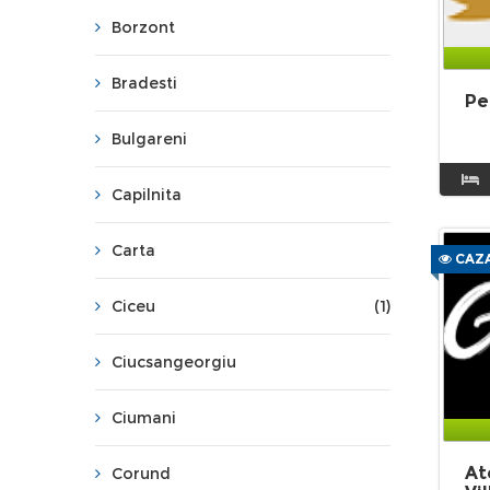
Borzont
Bradesti
Pe
Bulgareni
Capilnita
Carta
CAZA
Ciceu
(1)
Ciucsangeorgiu
Ciumani
At
Corund