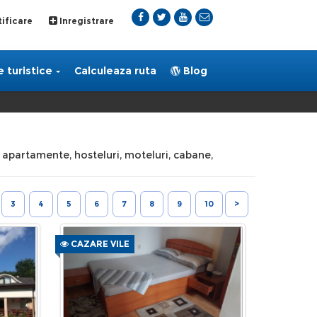
ificare
Inregistrare
 turistice
Calculeaza ruta
Blog
i, apartamente, hosteluri, moteluri, cabane,
3
4
5
6
7
8
9
10
>
CAZARE VILE