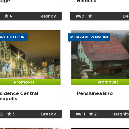
llage
Haiducu
5
4
Rasnov
7
De
RE HOTELURI
CAZARE PENSIUNI
Promovat
Promovat
sidence Central
Pensiunea Biro
napolis
22
3
Brasov
11
2
Harghit