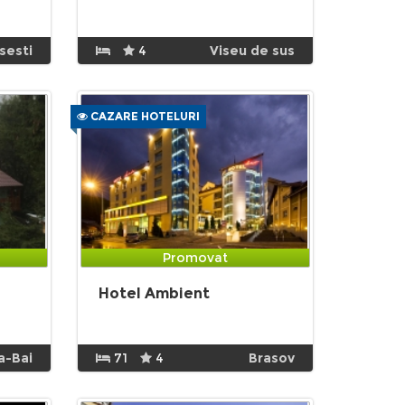
sesti
4
Viseu de sus
CAZARE HOTELURI
Promovat
Hotel Ambient
a-Bai
71
4
Brasov