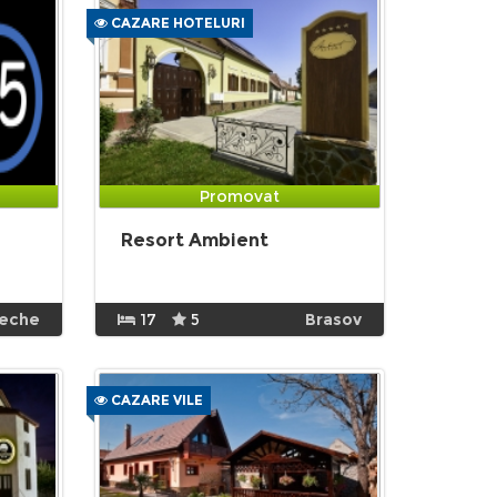
CAZARE HOTELURI
Promovat
Resort Ambient
eche
17
5
Brasov
CAZARE VILE