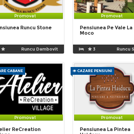
Promovat
Promovat
nsiunea Runcu Stone
Pensiunea Pe Vale La
Moco
Runcu Dambovit
3
Runcu S
RE CABANE
CAZARE PENSIUNI
Promovat
Promovat
elier ReCreation
Pensiunea La Pintea