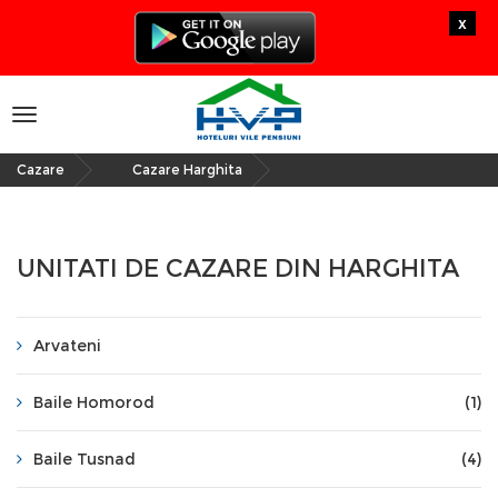
x
Toggle
navigation
Cazare
Cazare Harghita
»
UNITATI DE CAZARE DIN HARGHITA
Arvateni
Baile Homorod
(1)
Baile Tusnad
(4)