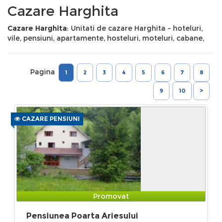
Cazare Harghita
Cazare Harghita
: Unitati de cazare Harghita - hoteluri,
vile, pensiuni, apartamente, hosteluri, moteluri, cabane,
Pagina
1
2
3
4
5
6
7
8
9
10
>
CAZARE PENSIUNI
Promovat
Pensiunea Poarta Ariesului