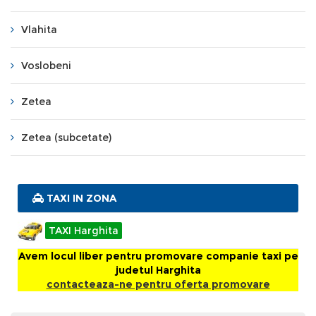
Vlahita
Voslobeni
Zetea
Zetea (subcetate)
TAXI IN ZONA
TAXI Harghita
Avem locul liber pentru promovare companie taxi pe
judetul Harghita
contacteaza-ne pentru oferta promovare