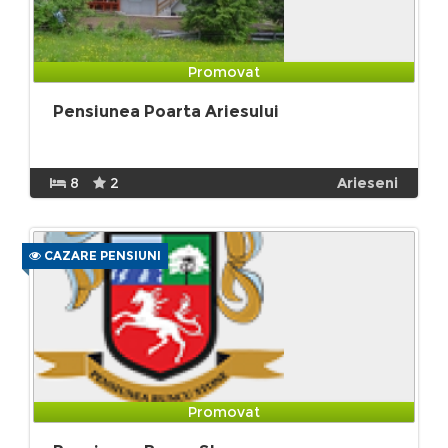
Promovat
Pensiunea Poarta Ariesului
8
2
Arieseni
CAZARE PENSIUNI
Promovat