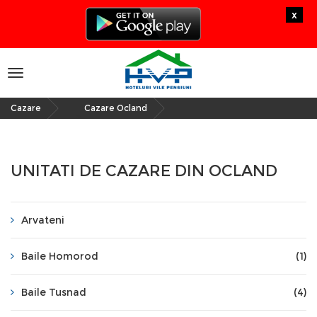
x
Toggle
navigation
Cazare
Cazare Ocland
»
UNITATI DE CAZARE DIN OCLAND
Arvateni
Baile Homorod
(1)
Baile Tusnad
(4)