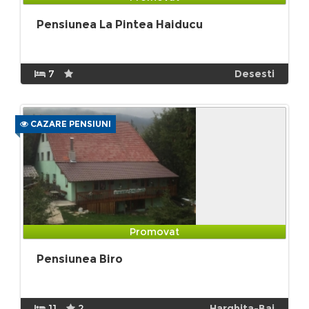
Pensiunea La Pintea Haiducu
7
Desesti
CAZARE PENSIUNI
Promovat
Pensiunea Biro
11
2
Harghita-Bai