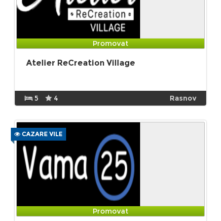
Promovat
Atelier ReCreation Village
5
4
Rasnov
CAZARE VILE
Promovat