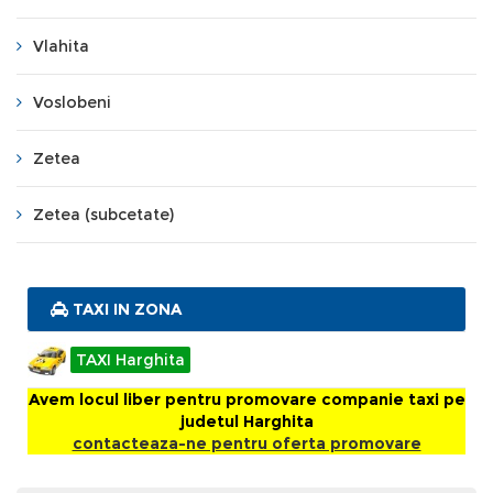
Vlahita
Voslobeni
Zetea
Zetea (subcetate)
TAXI IN ZONA
TAXI Harghita
Avem locul liber pentru promovare companie taxi pe
judetul Harghita
contacteaza-ne pentru oferta promovare