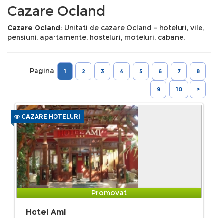
Cazare Ocland
Cazare Ocland
: Unitati de cazare Ocland - hoteluri, vile,
pensiuni, apartamente, hosteluri, moteluri, cabane,
Pagina
1
2
3
4
5
6
7
8
9
10
>
CAZARE HOTELURI
Promovat
Hotel Ami