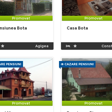
Promovat
Promovat
nsiunea Bota
Casa Bota
Agigea
Cons
RE PENSIUNI
CAZARE PENSIUNI
Promovat
Promovat