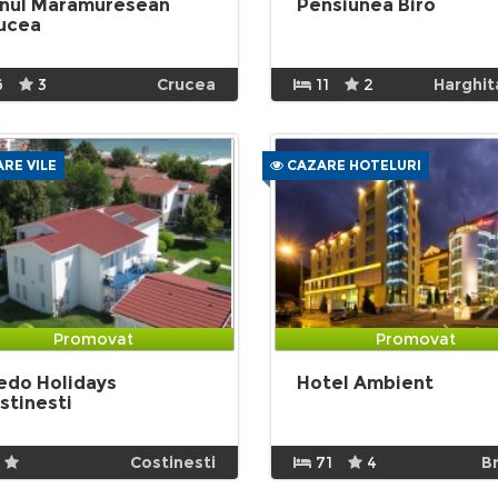
nul Maramuresean
Pensiunea Biro
ucea
6
3
Crucea
11
2
Harghit
RE VILE
CAZARE HOTELURI
Promovat
Promovat
edo Holidays
Hotel Ambient
stinesti
Costinesti
71
4
B