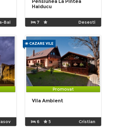
Pensiunea La Pintea
Haiducu
a-Bai
7
Desesti
CAZARE VILE
Promovat
Vila Ambient
rasov
6
5
Cristian