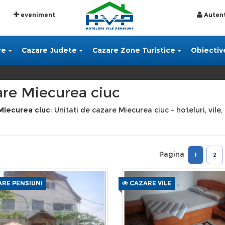
eveniment
Autent
re
Cazare Judete
Cazare Zone Turistice
Obiective
re Miecurea ciuc
Miecurea ciuc
: Unitati de cazare Miecurea ciuc - hoteluri, vile
Pagina
1
2
RE PENSIUNI
CAZARE VILE