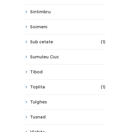
Sintimbru
Soimeni
Sub cetate
(1)
Sumuleu Ciuc
Tibod
Toplita
(1)
Tulghes
Tusnad