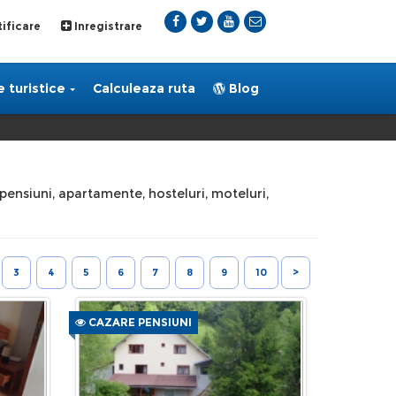
ificare
Inregistrare
 turistice
Calculeaza ruta
Blog
, pensiuni, apartamente, hosteluri, moteluri,
3
4
5
6
7
8
9
10
>
CAZARE PENSIUNI