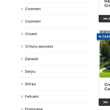
Ha
Cr
Cozmeni
Cozmeni
Criseni
CAZA
Crituru secuiesc
Danesti
Darjiu
Ditrau
Cr
Co
Feliceni
Frumoasa