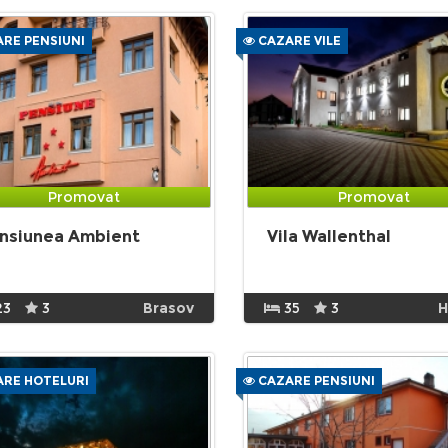
RE PENSIUNI
CAZARE VILE
Promovat
Promovat
nsiunea Ambient
Vila Wallenthal
23
3
Brasov
35
3
H
RE HOTELURI
CAZARE PENSIUNI