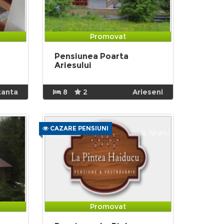
Promovat
Pensiunea Poarta
Ariesului
tanta
8
2
Arieseni
CAZARE PENSIUNI
Promovat