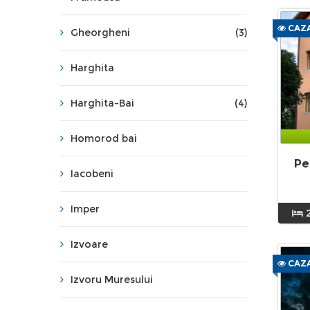
CAZA
Gheorgheni
(3)
Harghita
Harghita-Bai
(4)
Homorod bai
Pe
Iacobeni
Imper
Izvoare
CAZA
Izvoru Muresului