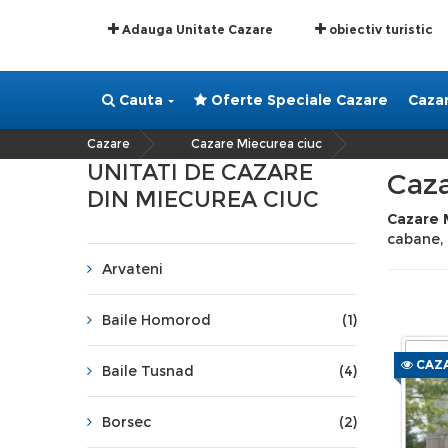
Adauga Unitate Cazare
obiectiv turistic
Cauta
Oferte Speciale Cazare
Caza
Cazare
Cazare Miecurea ciuc
»
UNITATI DE CAZARE
Caza
DIN MIECUREA CIUC
Cazare 
cabane,
Arvateni
Baile Homorod
(1)
CAZA
Baile Tusnad
(4)
Borsec
(2)