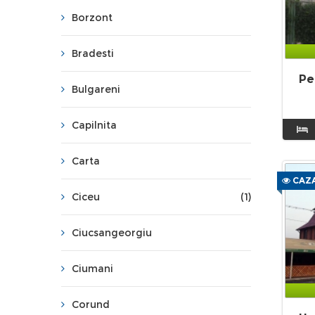
Borzont
Bradesti
Pe
Bulgareni
Capilnita
Carta
CAZA
Ciceu
(1)
Ciucsangeorgiu
Ciumani
Corund