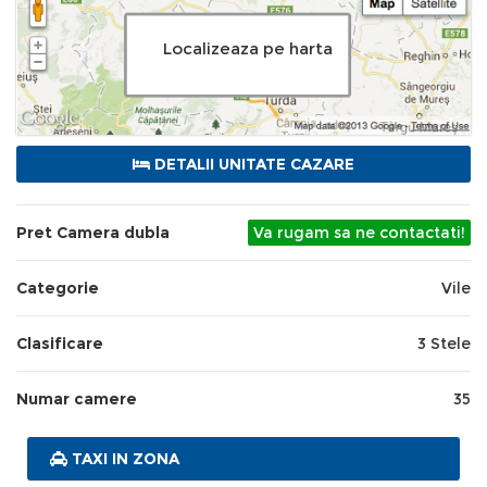
Localizeaza pe harta
DETALII UNITATE CAZARE
Pret Camera dubla
Va rugam sa ne contactati!
Categorie
Vile
Clasificare
3 Stele
Numar camere
35
TAXI IN ZONA