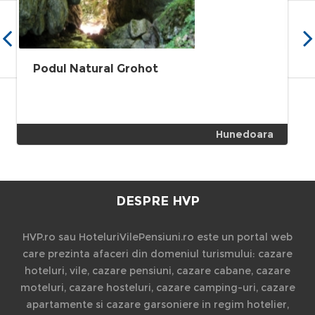
Podul Natural Grohot
Hunedoara
DESPRE HVP
HVP.ro sau HoteluriVilePensiuni.ro este un portal web
care prezinta afaceri din domeniul turismului: cazare
hoteluri, vile, cazare pensiuni, cazare cabane, cazare
moteluri, cazare hosteluri, cazare camping-uri, cazare
apartamente si cazare garsoniere in regim hotelier,