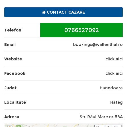
0766527092
bookings@wallenthal.ro
CONTACT CAZARE
0766527092
Telefon
Email
bookings@wallenthal.ro
Website
click aici
Facebook
click aici
Judet
Hunedoara
Localitate
Hateg
Adresa
Str. Râul Mare nr. 58A