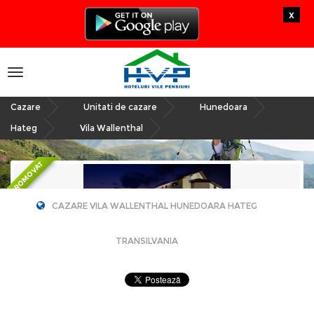
x
Toggle
navigation
Cazare
Unitati de cazare
Hunedoara
»
»
»
Hateg
Vila Wallenthal
»
PROMOVAT
CAZARE VILA WALLENTHAL HUNEDOARA HATEG
TRANSILVANIA
Vila Wallenthal