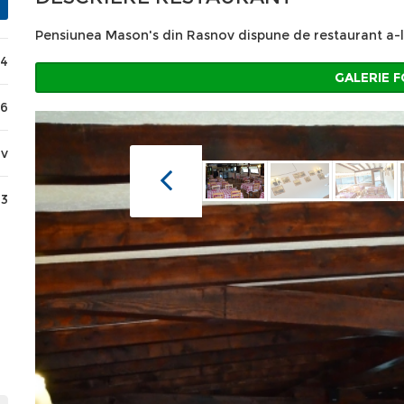
Pensiunea Mason's din Rasnov dispune de restaurant a-la-ca
44
GALERIE 
76
ov
13