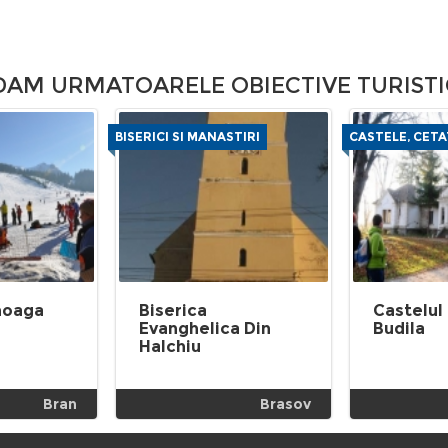
M URMATOARELE OBIECTIVE TURISTI
BISERICI SI MANASTIRI
CASTELE, CETA
anoaga
Biserica
Castelul
Evanghelica Din
Budila
Halchiu
Bran
Brasov