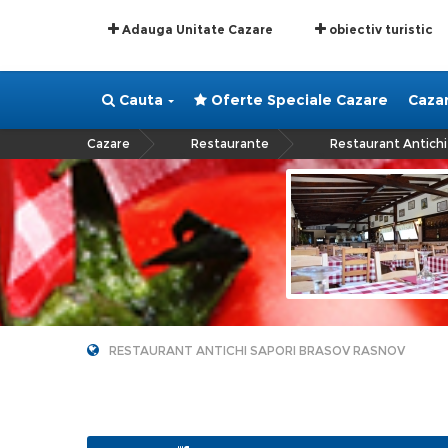
Adauga Unitate Cazare
obiectiv turistic
Cauta
Oferte Speciale Cazare
Caza
Cazare
Restaurante
Restaurant Antichi
»
»
RESTAURANT ANTICHI SAPORI BRASOV RASNOV