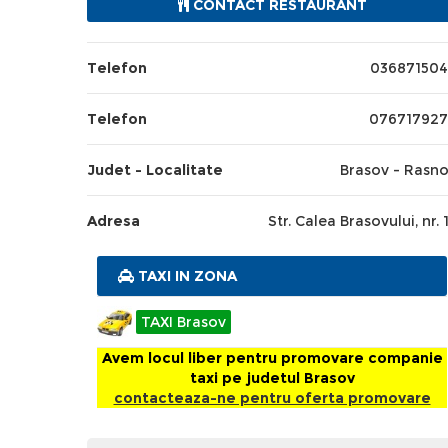
CONTACT RESTAURANT
Telefon
03687150
Telefon
07671792
Judet - Localitate
Brasov - Rasn
Adresa
Str. Calea Brasovului, nr. 
TAXI IN ZONA
TAXI Brasov
Avem locul liber pentru promovare companie
taxi pe judetul Brasov
contacteaza-ne pentru oferta promovare