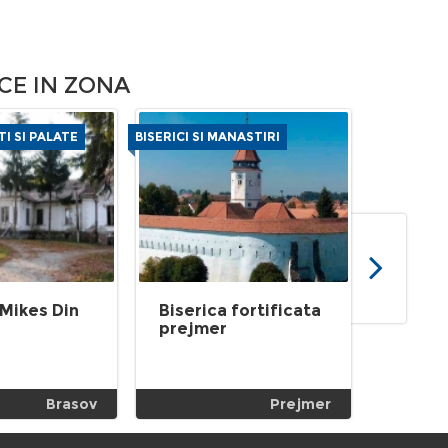
CE IN ZONA
TI SI PALATE
BISERICI SI MANASTIRI
BISERICI SI
 Mikes Din
Biserica fortificata
Biseri
prejmer
Din Ro
Brasov
Prejmer