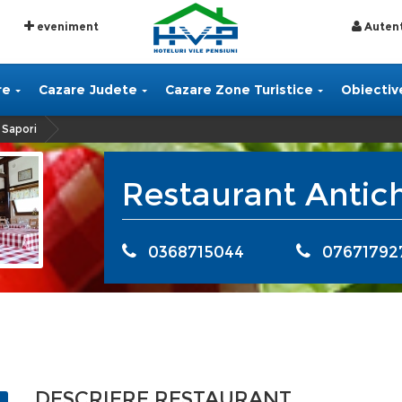
eveniment
Autent
re
Cazare Judete
Cazare Zone Turistice
Obiective
 Sapori
Restaurant Antich
0368715044
07671792
DESCRIERE RESTAURANT