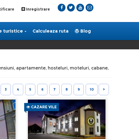
ificare
Inregistrare
 turistice
Calculeaza ruta
Blog
pensiuni, apartamente, hosteluri, moteluri, cabane,
3
4
5
6
7
8
9
10
>
CAZARE VILE