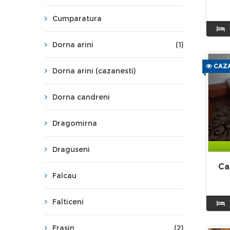
Cumparatura
Dorna arini
(1)
CAZA
Dorna arini (cazanesti)
Dorna candreni
Dragomirna
Draguseni
Ca
Falcau
Falticeni
Frasin
(2)