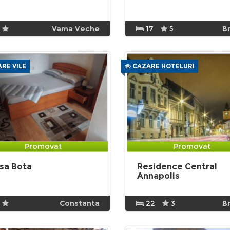
Vama Veche
17
5
B
RE VILE
CAZARE HOTELURI
Promovat
Promovat
sa Bota
Residence Central
Annapolis
Constanta
22
3
B