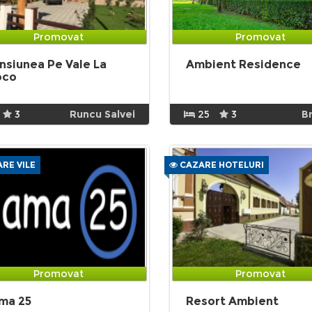
Promovat
Promovat
nsiunea Pe Vale La
Ambient Residence
oco
3
Runcu Salvei
25
3
B
RE VILE
CAZARE HOTELURI
Promovat
Promovat
ma 25
Resort Ambient