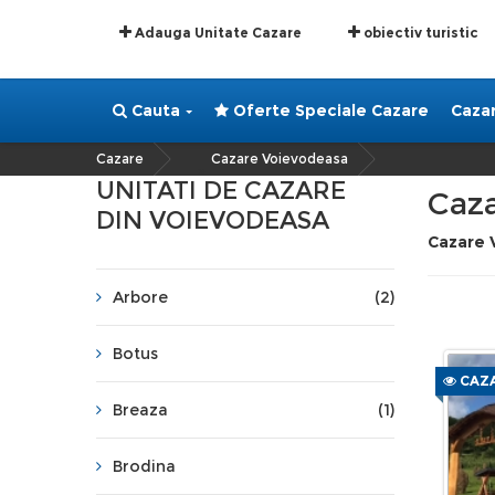
Adauga Unitate Cazare
obiectiv turistic
Cauta
Oferte Speciale Cazare
Caza
Cazare
Cazare Voievodeasa
»
UNITATI DE CAZARE
Caz
DIN VOIEVODEASA
Cazare 
Arbore
(2)
Botus
CAZA
Breaza
(1)
Brodina