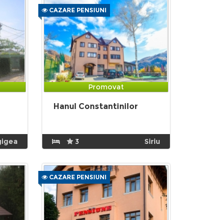
CAZARE PENSIUNI
Promovat
Hanul Constantinilor
gigea
3
Siriu
CAZARE PENSIUNI