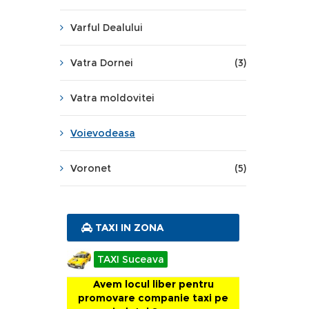
Varful Dealului
Vatra Dornei
(3)
Vatra moldovitei
Voievodeasa
Voronet
(5)
TAXI IN ZONA
TAXI Suceava
Avem locul liber pentru
promovare companie taxi pe