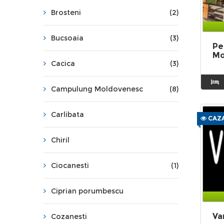
Brosteni
(2)
Bucsoaia
(3)
Pe
M
Cacica
(3)
Campulung Moldovenesc
(8)
Carlibata
CAZA
Chiril
Ciocanesti
(1)
Ciprian porumbescu
Va
Cozanesti