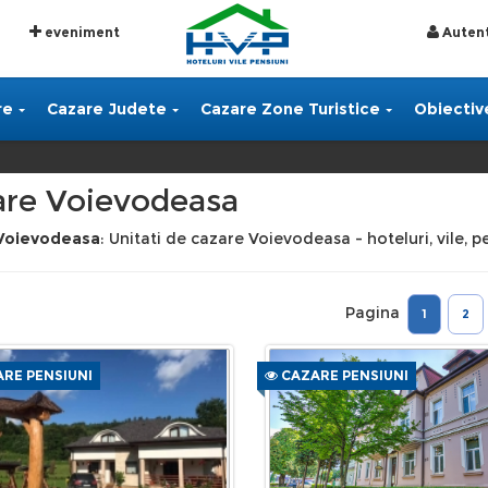
eveniment
Autent
re
Cazare Judete
Cazare Zone Turistice
Obiective
are Voievodeasa
Voievodeasa
: Unitati de cazare Voievodeasa - hoteluri, vile, 
Pagina
1
2
RE PENSIUNI
CAZARE PENSIUNI