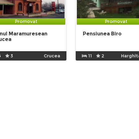
Promovat
Promovat
nul Maramuresean
Pensiunea Biro
ucea
6
3
Crucea
11
2
Harghit