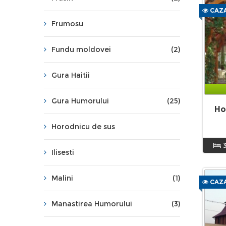
CAZA
Frumosu
Fundu moldovei
(2)
Gura Haitii
Gura Humorului
(25)
Ho
Horodnicu de sus
Ilisesti
Malini
(1)
CAZA
Manastirea Humorului
(3)