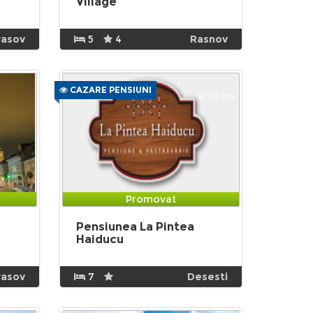
Village
rasov
5
4
Rasnov
CAZARE PENSIUNI
Promovat
Pensiunea La Pintea
Haiducu
rasov
7
Desesti