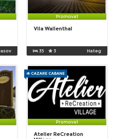
Promovat
Vila Wallenthal
rasov
35
3
Hateg
CAZARE CABANE
Promovat
Atelier ReCreation