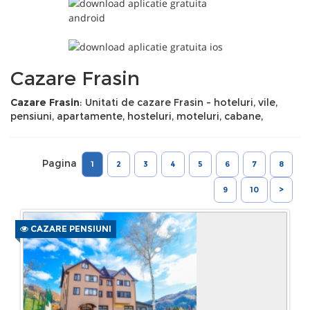
Cazare Frasin
Cazare Frasin
: Unitati de cazare Frasin - hoteluri, vile,
pensiuni, apartamente, hosteluri, moteluri, cabane,
Pagina
1
2
3
4
5
6
7
8
9
10
>
CAZARE PENSIUNI