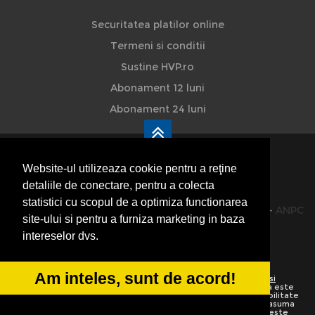
Securitatea platilor online
Termeni si conditii
Sustine HVP.ro
Abonament 12 luni
Abonament 24 luni
Website-ul utilizeaza cookie pentru a reţine
detaliile de conectare, pentru a colecta
HVP - Hoteluri Vile Pensiuni
statistici cu scopul de a optimiza functionarea
© 2014-2026 Powered by
VilonMedia
&
TekaBility
-
ANPC
site-ului si pentru a furniza marketing in baza
SOL
intereselor dvs.
Am inteles, sunt de acord!
Utilizand acest site inseamna ca sunteti de acord cu
Termenii si
conditiile de utilizare
Preluarea informatiilor totala sau partiala este
strict interzisa. Ne rezervam dreptul de a apela la institutiile abilitate
sa protejeze drepturile de autor.
HoteluriVilePensiuni.ro
nu isi asuma
vina pentru corectitudinea informatiilor. Daca o informatie nu este