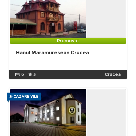
Promovat
Hanul Maramuresean Crucea
6
3
Crucea
CAZARE VILE