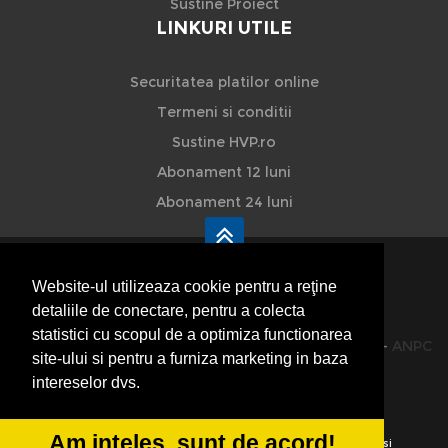
Sustine Proiect
LINKURI UTILE
Securitatea platilor online
Termeni si conditii
Sustine HVP.ro
Abonament 12 luni
Abonament 24 luni
Website-ul utilizeaza cookie pentru a reţine
detaliile de conectare, pentru a colecta
HVP - Hoteluri Vile Pensiuni
statistici cu scopul de a optimiza functionarea
© 2014-2026 Powered by
VilonMedia
&
TekaBility
-
ANPC
site-ului si pentru a furniza marketing in baza
SOL
intereselor dvs.
Am inteles, sunt de acord!
Utilizand acest site inseamna ca sunteti de acord cu
Termenii si