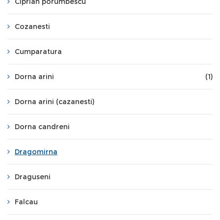
Ciprian porumbescu
Cozanesti
Cumparatura
Dorna arini
(1)
Dorna arini (cazanesti)
Dorna candreni
Dragomirna
Draguseni
Falcau