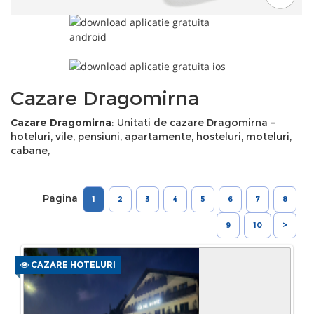
Cazare Dragomirna
Cazare Dragomirna
: Unitati de cazare Dragomirna -
hoteluri, vile, pensiuni, apartamente, hosteluri, moteluri,
cabane,
Pagina
1
2
3
4
5
6
7
8
9
10
>
CAZARE HOTELURI