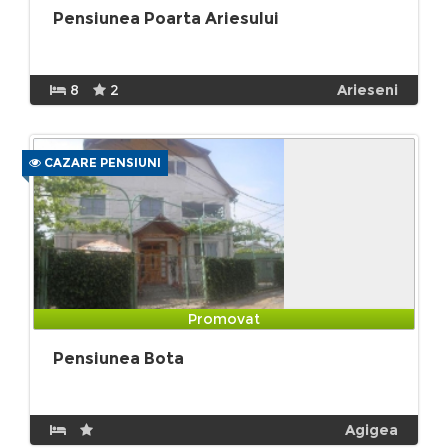
Pensiunea Poarta Ariesului
8
2
Arieseni
CAZARE PENSIUNI
Promovat
Pensiunea Bota
Agigea