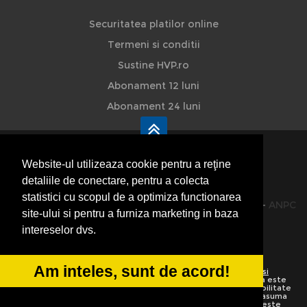
Securitatea platilor online
Termeni si conditii
Sustine HVP.ro
Abonament 12 luni
Abonament 24 luni
Website-ul utilizeaza cookie pentru a reţine
detaliile de conectare, pentru a colecta
HVP - Hoteluri Vile Pensiuni
statistici cu scopul de a optimiza functionarea
© 2014-2026 Powered by
VilonMedia
&
TekaBility
-
ANPC
site-ului si pentru a furniza marketing in baza
SOL
intereselor dvs.
Am inteles, sunt de acord!
Utilizand acest site inseamna ca sunteti de acord cu
Termenii si
conditiile de utilizare
Preluarea informatiilor totala sau partiala este
strict interzisa. Ne rezervam dreptul de a apela la institutiile abilitate
sa protejeze drepturile de autor.
HoteluriVilePensiuni.ro
nu isi asuma
vina pentru corectitudinea informatiilor. Daca o informatie nu este