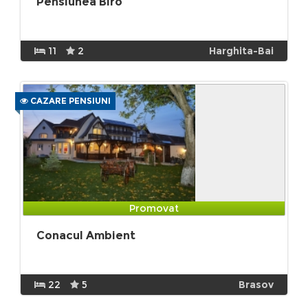
Pensiunea Biro
11
2
Harghita-Bai
CAZARE PENSIUNI
Promovat
Conacul Ambient
22
5
Brasov