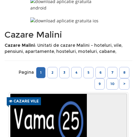
Cazare Malini
Cazare Malini
: Unitati de cazare Malini - hoteluri, vile,
pensiuni, apartamente, hosteluri, moteluri, cabane,
Pagina
1
2
3
4
5
6
7
8
9
10
>
CAZARE VILE