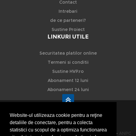
Contact
Intrebari
de ce parteneri?
Sustine Proiect
LINKURI UTILE
Securitatea platilor online
Termeni si conditii
Sustine HVP.ro
Abonament 12 luni
Abonament 24 luni
Website-ul utilizeaza cookie pentru a reţine
detaliile de conectare, pentru a colecta
HVP - Hoteluri Vile Pensiuni
statistici cu scopul de a optimiza functionarea
© 2014-2026 Powered by
VilonMedia
&
TekaBility
-
ANPC