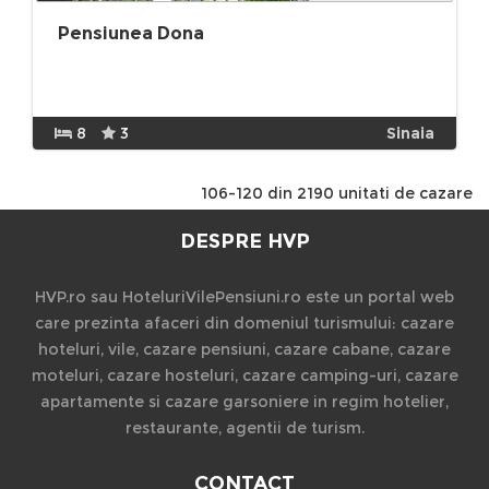
Pensiunea Dona
8
3
Sinaia
106-120 din 2190 unitati de cazare
DESPRE HVP
HVP.ro sau HoteluriVilePensiuni.ro este un portal web
care prezinta afaceri din domeniul turismului: cazare
hoteluri, vile, cazare pensiuni, cazare cabane, cazare
moteluri, cazare hosteluri, cazare camping-uri, cazare
apartamente si cazare garsoniere in regim hotelier,
restaurante, agentii de turism.
CONTACT