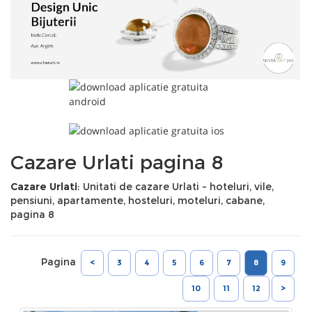
Cazare Urlati pagina 8
Cazare Urlati
: Unitati de cazare Urlati - hoteluri, vile,
pensiuni, apartamente, hosteluri, moteluri, cabane,
pagina 8
Pagina
<
3
4
5
6
7
8
9
10
11
12
>