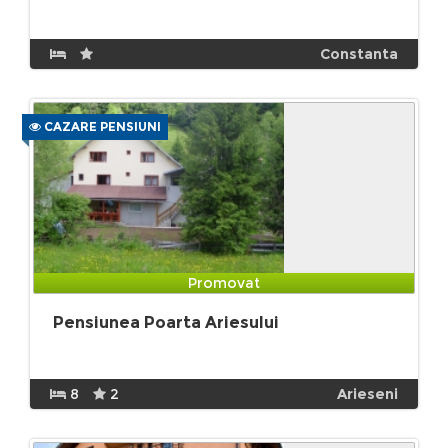
Constanta
CAZARE PENSIUNI
Promovat
Pensiunea Poarta Ariesului
8
2
Arieseni