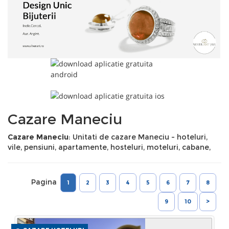
Cazare Maneciu
Cazare Maneciu
: Unitati de cazare Maneciu - hoteluri,
vile, pensiuni, apartamente, hosteluri, moteluri, cabane,
Pagina
1
2
3
4
5
6
7
8
9
10
>