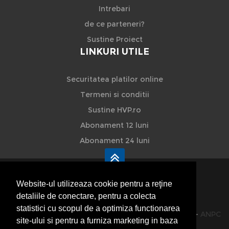
Intrebari
de ce parteneri?
Sustine Proiect
LINKURI UTILE
Securitatea platilor online
Termeni si conditii
Sustine HVP.ro
Abonament 12 luni
Abonament 24 luni
Website-ul utilizeaza cookie pentru a reţine
detaliile de conectare, pentru a colecta
HVP - Hoteluri Vile Pensiuni
statistici cu scopul de a optimiza functionarea
© 2014-2026 Powered by
VilonMedia
&
TekaBility
-
ANPC
site-ului si pentru a furniza marketing in baza
SOL