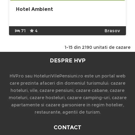
Hotel Ambient
71
4
Brasov
1-15 din 2190 unitati de cazare
DESPRE HVP
HVP.ro sau HoteluriVilePensiuni.ro este un portal web
care prezinta afaceri din domeniul turismului: cazare
hoteluri, vile, cazare pensiuni, cazare cabane, cazare
moteluri, cazare hosteluri, cazare camping-uri, cazare
apartamente si cazare garsoniere in regim hotelier,
restaurante, agentii de turism.
CONTACT