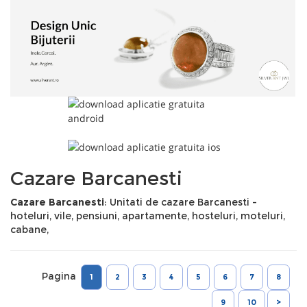
Cazare Barcanesti
Cazare Barcanesti
: Unitati de cazare Barcanesti -
hoteluri, vile, pensiuni, apartamente, hosteluri, moteluri,
cabane,
Pagina
1
2
3
4
5
6
7
8
9
10
>