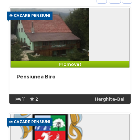
CAZARE PENSIUNI
Promovat
Pensiunea Biro
11
2
Harghita-Bai
CAZARE PENSIUNI