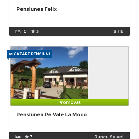
Pensiunea Felix
10
3
Siriu
CAZARE PENSIUNI
Promovat
Pensiunea Pe Vale La Moco
3
Runcu Salvei