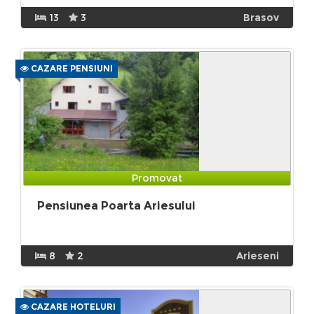
13
3
Brasov
CAZARE PENSIUNI
Promovat
Pensiunea Poarta Ariesului
8
2
Arieseni
CAZARE HOTELURI