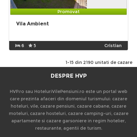
Promovat
Vila Ambient
6
5
Cristian
1-15 din 2190 unitati de cazare
DESPRE HVP
HVP.ro sau HoteluriVilePensiuni.ro este un portal web
care prezinta afaceri din domeniul turismului: cazare
hoteluri, vile, cazare pensiuni, cazare cabane, cazare
moteluri, cazare hosteluri, cazare camping-uri, cazare
apartamente si cazare garsoniere in regim hotelier,
restaurante, agentii de turism.