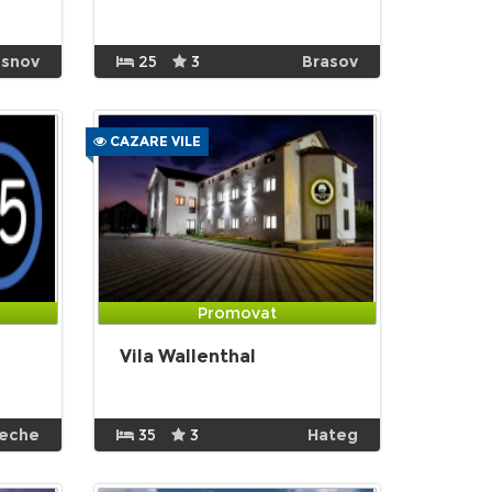
snov
25
3
Brasov
CAZARE VILE
Promovat
Vila Wallenthal
eche
35
3
Hateg