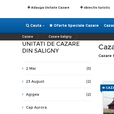
Adauga Unitate Cazare
obiectiv turistic
Cauta
Oferte Speciale Cazare
Caza
Cazare
Cazare Saligny
»
UNITATI DE CAZARE
Caza
DIN SALIGNY
Cazare 
2 Mai
(5)
23 August
(2)
CAZA
Agigea
(2)
Cap Aurora