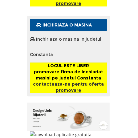
promovare
INCHIRIAZA O MASINA
Inchiriaza o masina in judetul
Constanta
LOCUL ESTE LIBER
promovare firma de inchiariat
masini pe judetul Constanta
contacteaza-ne pentru oferta
promovare