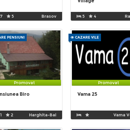
Village
17
5
Brasov
5
4
Ra
RE PENSIUNI
CAZARE VILE
Promovat
Promovat
nsiunea Biro
Vama 25
1
2
Harghita-Bai
Vama V