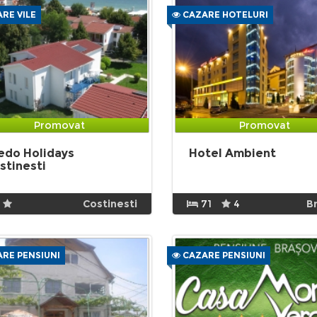
RE VILE
CAZARE HOTELURI
Promovat
Promovat
edo Holidays
Hotel Ambient
stinesti
Costinesti
71
4
B
RE PENSIUNI
CAZARE PENSIUNI