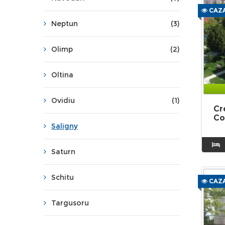
CAZA
Neptun
(3)
Olimp
(2)
Oltina
Ovidiu
(1)
Cr
Co
Saligny
Saturn
Schitu
CAZA
Targusoru