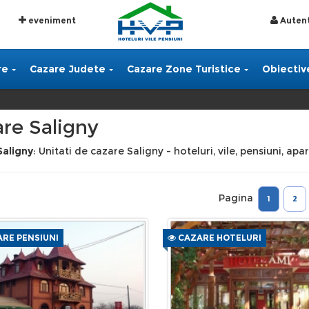
eveniment
Autent
re
Cazare Judete
Cazare Zone Turistice
Obiective
re Saligny
Saligny
: Unitati de cazare Saligny - hoteluri, vile, pensiuni, ap
Pagina
1
2
RE PENSIUNI
CAZARE HOTELURI