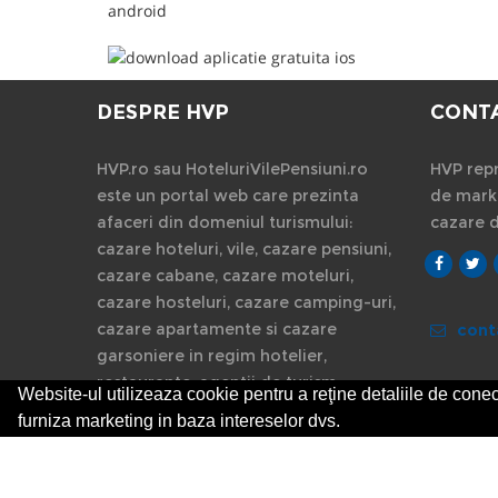
DESPRE HVP
CONT
HVP.ro sau HoteluriVilePensiuni.ro
HVP repr
este un portal web care prezinta
de marke
afaceri din domeniul turismului:
cazare 
cazare hoteluri, vile, cazare pensiuni,
cazare cabane, cazare moteluri,
cazare hosteluri, cazare camping-uri,
cazare apartamente si cazare
cont
garsoniere in regim hotelier,
restaurante, agentii de turism.
Website-ul utilizeaza cookie pentru a reţine detaliile de conect
furniza marketing in baza intereselor dvs.
© 2014-2026 Powered by
VilonMedia
&
TekaBility