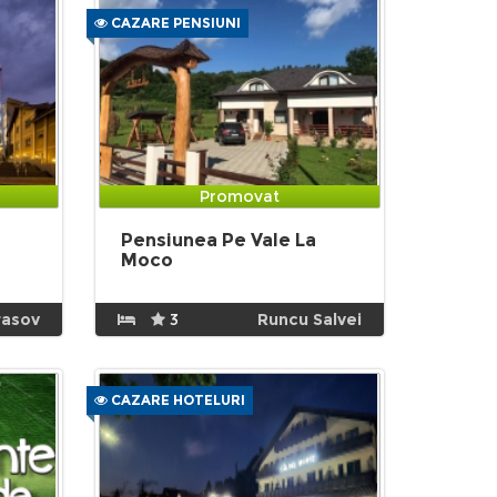
CAZARE PENSIUNI
Promovat
Pensiunea Pe Vale La
Moco
rasov
3
Runcu Salvei
CAZARE HOTELURI