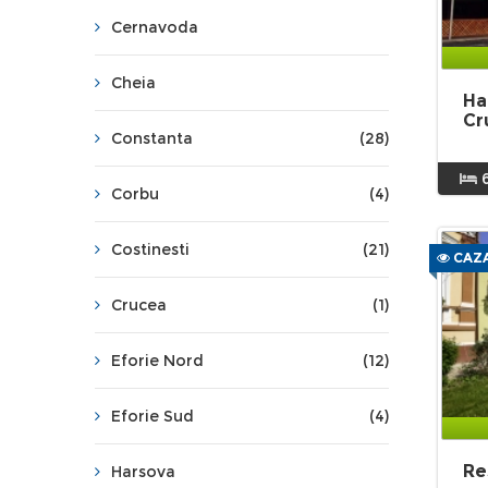
Cernavoda
Cheia
Ha
Cr
Constanta
(28)
Corbu
(4)
Costinesti
(21)
CAZA
Crucea
(1)
Eforie Nord
(12)
Eforie Sud
(4)
Re
Harsova