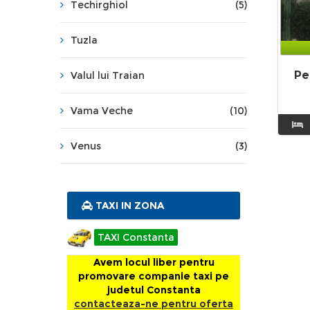
Techirghiol
(5)
Tuzla
Pe
Valul lui Traian
Vama Veche
(10)
Venus
(3)
TAXI IN ZONA
TAXI Constanta
Avem locul liber pentru
promovare companie taxi pe
judetul Constanta
contacteaza-ne pentru oferta