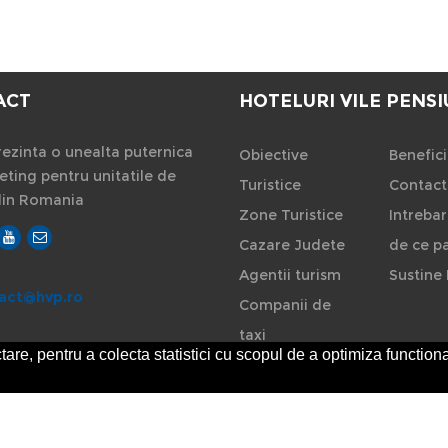
ACT
HOTELURI VILE PENSI
ezinta o unealta puternica
Obiective
Benefici
ting pentru unitatile de
Turistice
Contact
din Romania
Zone Turistice
Intrebar
Cazare Judete
de ce pa
Agentii turism
Sustine 
act@hvp.ro
Companii de
taxi
are, pentru a colecta statistici cu scopul de a optimiza functiona
Rent a car
-
ANPC
SOL