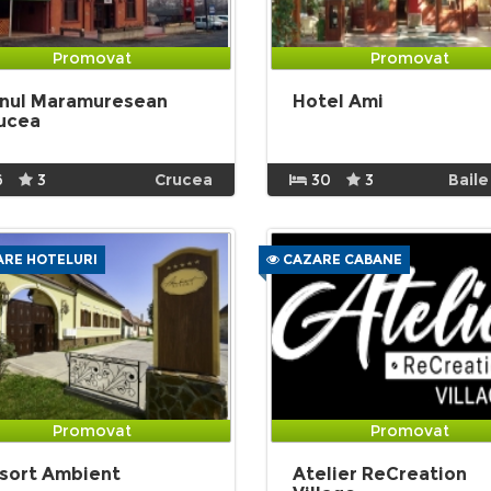
Promovat
Promovat
nul Maramuresean
Hotel Ami
ucea
6
3
Crucea
30
3
Baile
RE HOTELURI
CAZARE CABANE
Promovat
Promovat
sort Ambient
Atelier ReCreation