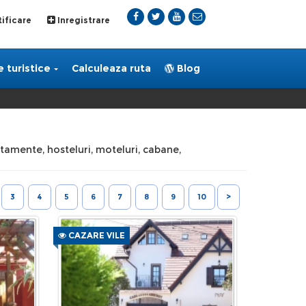
ificare
Inregistrare
 turistice
Calculeaza ruta
Blog
artamente, hosteluri, moteluri, cabane,
3
4
5
6
7
8
9
10
>
CAZARE VILE