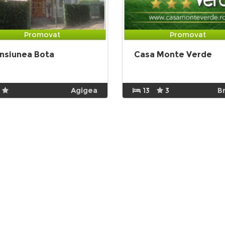
Promovat
Promovat
nsiunea Bota
Casa Monte Verde
Agigea
13
3
B