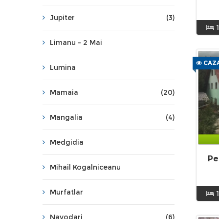
Jupiter
(3)
Limanu - 2 Mai
CAZA
Lumina
Mamaia
(20)
Mangalia
(4)
Medgidia
Pe
Mihail Kogalniceanu
Murfatlar
1
Navodari
(6)