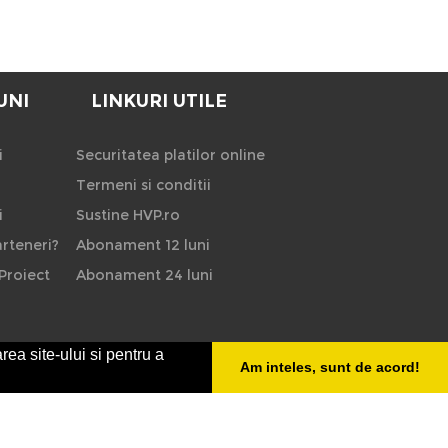
UNI
LINKURI UTILE
i
Securitatea platilor online
Termeni si conditii
i
Sustine HVP.ro
rteneri?
Abonament 12 luni
Proiect
Abonament 24 luni
rea site-ului si pentru a
Am inteles, sunt de acord!
HVP - Hoteluri Vile Pensiuni