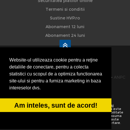
Securitatea platilor online
Termeni si conditii
Sustine HVP.ro
Abonament 12 luni
Abonament 24 luni
Website-ul utilizeaza cookie pentru a reţine
detaliile de conectare, pentru a colecta
HVP - Hoteluri Vile Pensiuni
statistici cu scopul de a optimiza functionarea
© 2014-2026 Powered by
VilonMedia
&
TekaBility
-
ANPC
site-ului si pentru a furniza marketing in baza
SOL
intereselor dvs.
Am inteles, sunt de acord!
Utilizand acest site inseamna ca sunteti de acord cu
Termenii si
conditiile de utilizare
Preluarea informatiilor totala sau partiala este
strict interzisa. Ne rezervam dreptul de a apela la institutiile abilitate
sa protejeze drepturile de autor.
HoteluriVilePensiuni.ro
nu isi asuma
vina pentru corectitudinea informatiilor. Daca o informatie nu este
corecta sau este incompleta va rugam folositi linkurile de raportare.
Informatiile de pe website sunt adaugate de utilizatori.