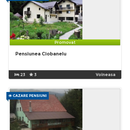
Promovat
Pensiunea Ciobanelu
23
3
Voineasa
CAZARE PENSIUNI