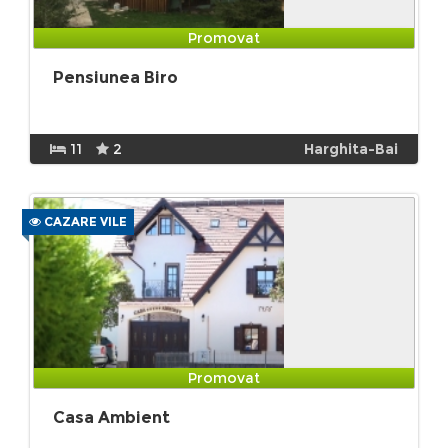
Promovat
Pensiunea Biro
11
2
Harghita-Bai
CAZARE VILE
Promovat
Casa Ambient