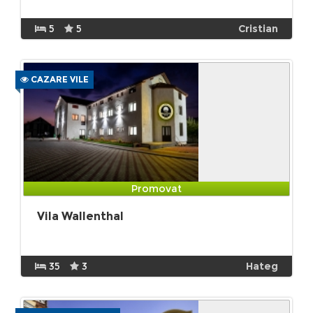
5
5
Cristian
CAZARE VILE
Promovat
Vila Wallenthal
35
3
Hateg