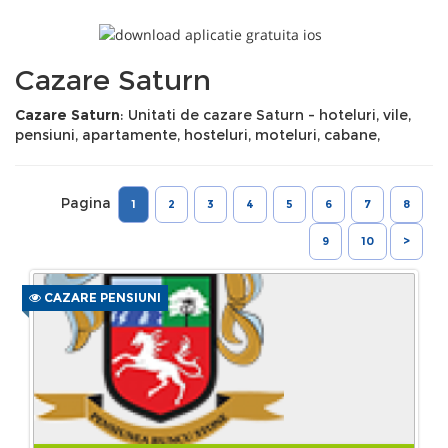
Cazare Saturn
Cazare Saturn
: Unitati de cazare Saturn - hoteluri, vile,
pensiuni, apartamente, hosteluri, moteluri, cabane,
Pagina
1
2
3
4
5
6
7
8
9
10
>
CAZARE PENSIUNI