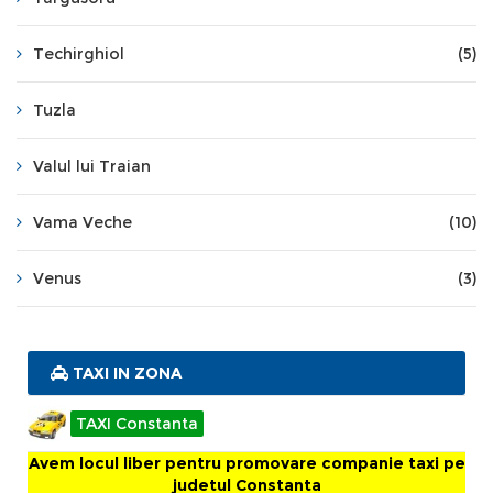
Techirghiol
(5)
Tuzla
Valul lui Traian
Vama Veche
(10)
Venus
(3)
TAXI IN ZONA
TAXI Constanta
Avem locul liber pentru promovare companie taxi pe
judetul Constanta