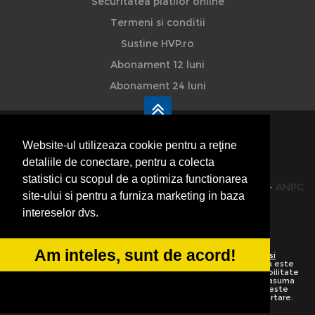
Securitatea platilor online
Termeni si conditii
Sustine HVP.ro
Abonament 12 luni
Abonament 24 luni
Website-ul utilizeaza cookie pentru a reţine
detaliile de conectare, pentru a colecta
HVP - Hoteluri Vile Pensiuni
statistici cu scopul de a optimiza functionarea
© 2014-2026 Powered by
VilonMedia
&
TekaBility
-
ANPC
site-ului si pentru a furniza marketing in baza
SOL
intereselor dvs.
Am inteles, sunt de acord!
Utilizand acest site inseamna ca sunteti de acord cu
Termenii si
conditiile de utilizare
Preluarea informatiilor totala sau partiala este
strict interzisa. Ne rezervam dreptul de a apela la institutiile abilitate
sa protejeze drepturile de autor.
HoteluriVilePensiuni.ro
nu isi asuma
vina pentru corectitudinea informatiilor. Daca o informatie nu este
corecta sau este incompleta va rugam folositi linkurile de raportare.
Informatiile de pe website sunt adaugate de utilizatori.