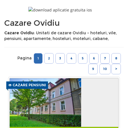
Cazare Ovidiu
Cazare Ovidiu
: Unitati de cazare Ovidiu - hoteluri, vile,
pensiuni, apartamente, hosteluri, moteluri, cabane,
Pagina
1
2
3
4
5
6
7
8
9
10
>
CAZARE PENSIUNI