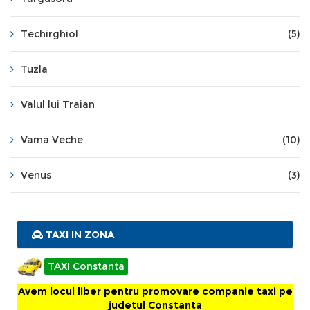
Techirghiol
(5)
Tuzla
Valul lui Traian
Vama Veche
(10)
Venus
(3)
TAXI IN ZONA
TAXI Constanta
Avem locul liber pentru promovare companie taxi pe
judetul Constanta