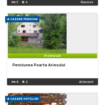
5
4
Rasnov
CAZARE PENSIUNI
Promovat
Pensiunea Poarta Ariesului
8
2
Arieseni
CAZARE HOTELURI