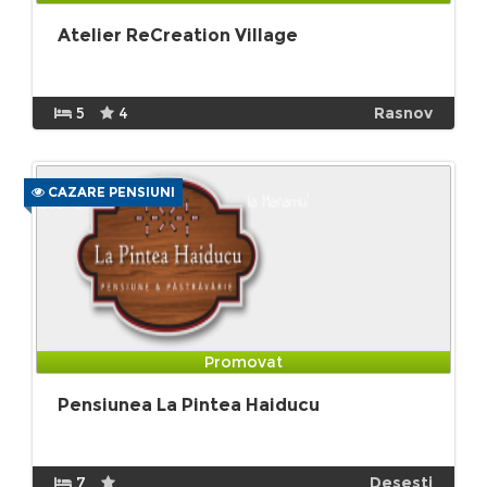
Atelier ReCreation Village
5
4
Rasnov
CAZARE PENSIUNI
Promovat
Pensiunea La Pintea Haiducu
7
Desesti