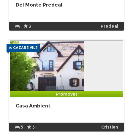
Del Monte Predeal
3
Predeal
CAZARE VILE
Promovat
Casa Ambient
5
5
Cristian