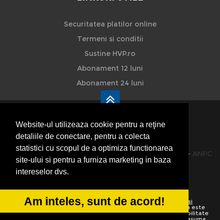
Securitatea platilor online
Termeni si conditii
Sustine HVP.ro
Abonament 12 luni
Abonament 24 luni
Website-ul utilizeaza cookie pentru a reţine
detaliile de conectare, pentru a colecta
HVP - Hoteluri Vile Pensiuni
statistici cu scopul de a optimiza functionarea
© 2014-2026 Powered by
VilonMedia
&
TekaBility
-
ANPC
site-ului si pentru a furniza marketing in baza
SOL
intereselor dvs.
Am inteles, sunt de acord!
Utilizand acest site inseamna ca sunteti de acord cu
Termenii si
conditiile de utilizare
Preluarea informatiilor totala sau partiala este
strict interzisa. Ne rezervam dreptul de a apela la institutiile abilitate
sa protejeze drepturile de autor.
HoteluriVilePensiuni.ro
nu isi asuma