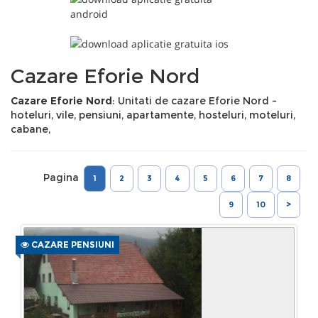
Cazare Eforie Nord
Cazare Eforie Nord
: Unitati de cazare Eforie Nord -
hoteluri, vile, pensiuni, apartamente, hosteluri, moteluri,
cabane,
Pagina
1
2
3
4
5
6
7
8
9
10
>
CAZARE PENSIUNI