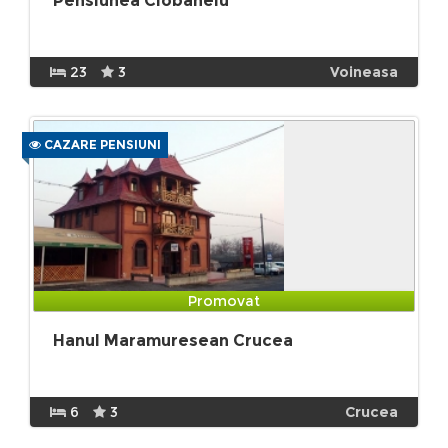
Pensiunea Ciobanelu
23
3
Voineasa
CAZARE PENSIUNI
Promovat
Hanul Maramuresean Crucea
6
3
Crucea