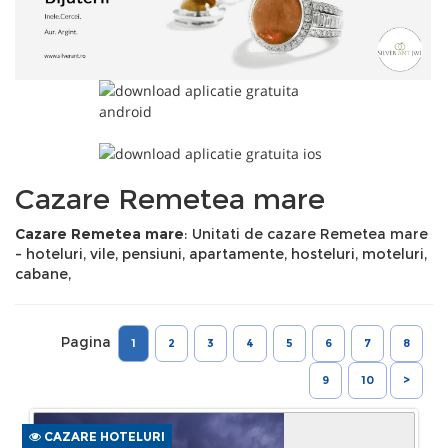
Cazare Remetea mare
Cazare Remetea mare
: Unitati de cazare Remetea mare
- hoteluri, vile, pensiuni, apartamente, hosteluri, moteluri,
cabane,
Pagina
1
2
3
4
5
6
7
8
9
10
>
CAZARE HOTELURI