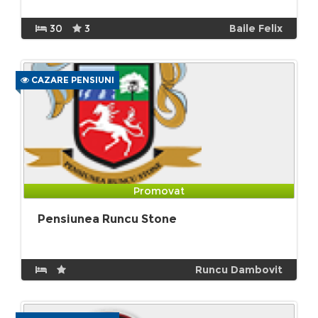
30
3
Baile Felix
CAZARE PENSIUNI
Promovat
Pensiunea Runcu Stone
Runcu Dambovit