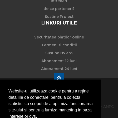
Intrebari
de ce parteneri?
Sustine Proiect
LINKURI UTILE
Securitatea platilor online
Termeni si conditii
Sustine HVP.ro
Abonament 12 luni
Abonament 24 luni
Website-ul utilizeaza cookie pentru a reţine
detaliile de conectare, pentru a colecta
HVP - Hoteluri Vile Pensiuni
statistici cu scopul de a optimiza functionarea
© 2014-2026 Powered by
VilonMedia
&
TekaBility
-
ANPC
site-ului si pentru a furniza marketing in baza
SOL
intereselor dvs.