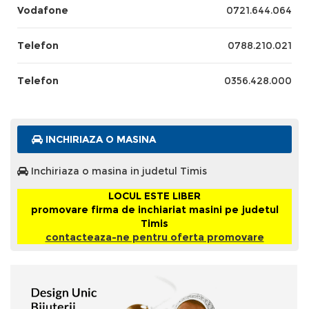
Vodafone
0721.644.064
Telefon
0788.210.021
Telefon
0356.428.000
INCHIRIAZA O MASINA
Inchiriaza o masina in judetul Timis
LOCUL ESTE LIBER
promovare firma de inchiariat masini pe judetul
Timis
contacteaza-ne pentru oferta promovare