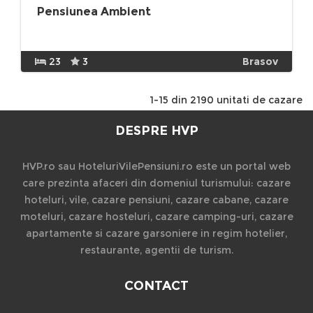
Pensiunea Ambient
23
3
Brasov
1-15 din 2190 unitati de cazare
DESPRE HVP
HVP.ro sau HoteluriVilePensiuni.ro este un portal web
care prezinta afaceri din domeniul turismului: cazare
hoteluri, vile, cazare pensiuni, cazare cabane, cazare
moteluri, cazare hosteluri, cazare camping-uri, cazare
apartamente si cazare garsoniere in regim hotelier,
restaurante, agentii de turism.
CONTACT