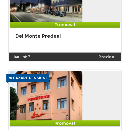
Promovat
Del Monte Predeal
3
Predeal
CAZARE PENSIUNI
Promovat