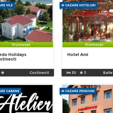
RE VILE
CAZARE HOTELURI
Promovat
Promovat
edo Holidays
Hotel Ami
stinesti
Costinesti
30
3
Baile
RE CABANE
CAZARE PENSIUNI