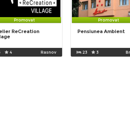
Promovat
Promovat
elier ReCreation
Pensiunea Ambient
llage
5
4
Rasnov
23
3
B