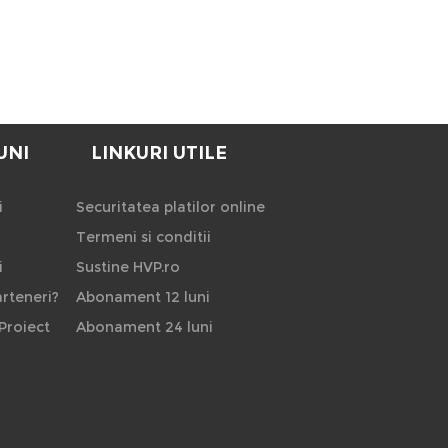
UNI
LINKURI UTILE
i
Securitatea platilor online
Termeni si conditii
i
Sustine HVP.ro
rteneri?
Abonament 12 luni
Proiect
Abonament 24 luni