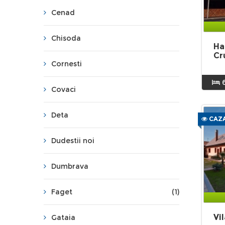
Cenad
Chisoda
Ha
Cr
Cornesti
Covaci
Deta
CAZA
Dudestii noi
Dumbrava
Faget
(1)
Vi
Gataia