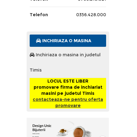
Telefon
0356.428.000
INCHIRIAZA O MASINA
Inchiriaza o masina in judetul
Timis
LOCUL ESTE LIBER
promovare firma de inchiariat
masini pe judetul Timis
contacteaza-ne pentru oferta
promovare