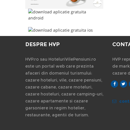
DESPRE HVP
CONT
HVP.ro sau HoteluriVilePensiuni.ro
HVP repr
este un portal web care prezinta
de marke
afaceri din domeniul turismului:
cazare 
cazare hoteluri, vile, cazare pensiuni,
cazare cabane, cazare moteluri,
cazare hosteluri, cazare camping-uri,
cazare apartamente si cazare
cont
garsoniere in regim hotelier,
restaurante, agentii de turism.