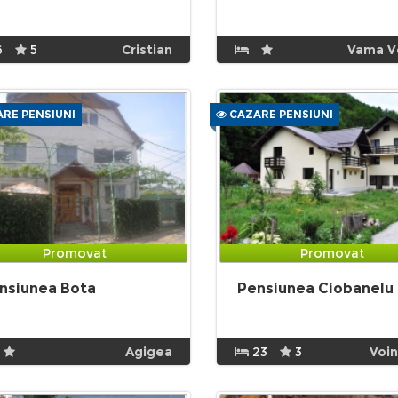
6
5
Cristian
Vama V
RE PENSIUNI
CAZARE PENSIUNI
Promovat
Promovat
nsiunea Bota
Pensiunea Ciobanelu
Agigea
23
3
Voi