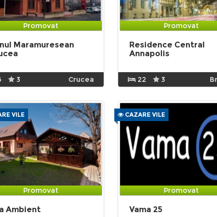
Promovat
Promovat
nul Maramuresean
Residence Central
ucea
Annapolis
6
3
Crucea
22
3
B
RE VILE
CAZARE VILE
Promovat
Promovat
la Ambient
Vama 25