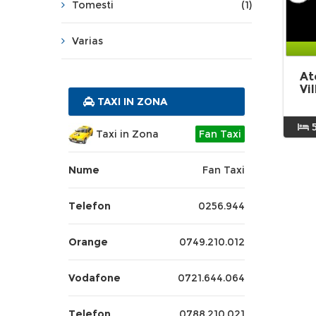
Tomesti
(1)
Varias
At
Vi
TAXI IN ZONA
Taxi in Zona
Fan Taxi
Nume
Fan Taxi
Telefon
0256.944
Orange
0749.210.012
Vodafone
0721.644.064
Telefon
0788.210.021