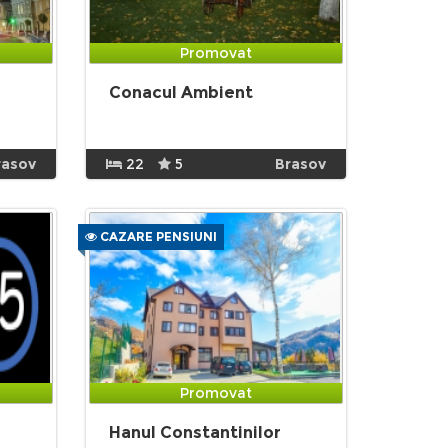
Promovat
Conacul Ambient
rasov
22
5
Brasov
CAZARE PENSIUNI
Promovat
Hanul Constantinilor