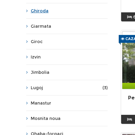
Ghiroda
Giarmata
CAZA
Giroc
Izvin
Jimbolia
Lugoj
(3)
Pe
Manastur
Mosnita noua
Ohaba-forgaci