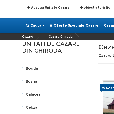
Adauga Unitate Cazare
obiectiv turistic
Cauta
Oferte Speciale Cazare
Caza
Cazare
Cazare Ghiroda
»
UNITATI DE CAZARE
Caza
DIN GHIRODA
Cazare 
Bogda
Buzias
CAZA
Calacea
Cebza