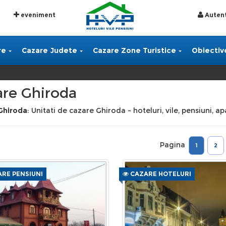
eveniment
Autent
re
Cazare Judete
Cazare Zone Turistice
Obiective
re Ghiroda
Ghiroda
: Unitati de cazare Ghiroda - hoteluri, vile, pensiuni, 
Pagina
1
2
RE PENSIUNI
CAZARE HOTELURI