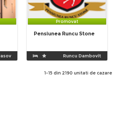
Promovat
Pensiunea Runcu Stone
rasov
Runcu Dambovit
1-15 din 2190 unitati de cazare