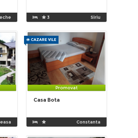
eche
3
Siriu
CAZARE VILE
Promovat
Casa Bota
neasa
Constanta