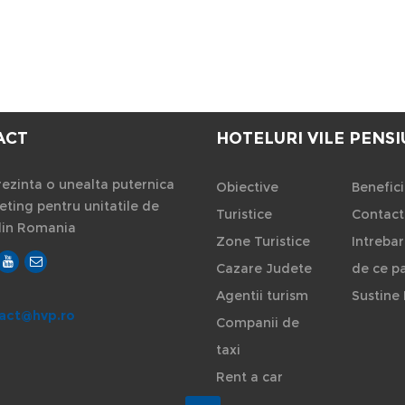
ACT
HOTELURI VILE PENSI
ezinta o unealta puternica
Obiective
Benefici
ting pentru unitatile de
Turistice
Contact
din Romania
Zone Turistice
Intrebar
Cazare Judete
de ce pa
Agentii turism
Sustine 
act@hvp.ro
Companii de
taxi
Rent a car