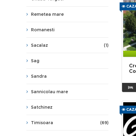
CAZA
Remetea mare
Romanesti
Sacalaz
(1)
Sag
Cr
Co
Sandra
Sannicolau mare
Satchinez
CAZA
Timisoara
(69)