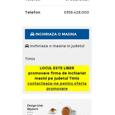
Telefon
0356.428.000
INCHIRIAZA O MASINA
Inchiriaza o masina in judetul
Timis
LOCUL ESTE LIBER
promovare firma de inchiariat
masini pe judetul Timis
contacteaza-ne pentru oferta
promovare