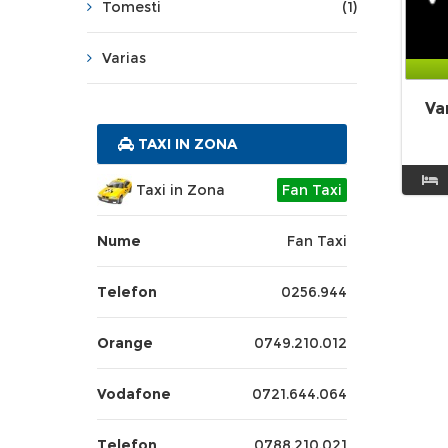
Tomesti
(1)
Varias
Va
TAXI IN ZONA
Taxi in Zona
Fan Taxi
Nume
Fan Taxi
Telefon
0256.944
Orange
0749.210.012
Vodafone
0721.644.064
Telefon
0788.210.021