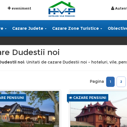
eveniment
Autent
re
Cazare Judete
Cazare Zone Turistice
Obiective
re Dudestii noi
Dudestii noi
: Unitati de cazare Dudestii noi - hoteluri, vile, pe
Pagina
1
2
RE PENSIUNI
CAZARE PENSIUNI