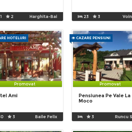
1
2
Harghita-Bai
23
3
Voi
RE HOTELURI
CAZARE PENSIUNI
Promovat
Promovat
tel Ami
Pensiunea Pe Vale La
Moco
30
3
Baile Felix
3
Runcu S