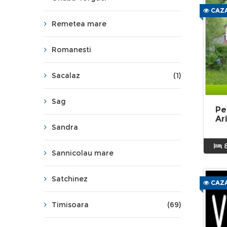
CAZA
Remetea mare
Romanesti
Sacalaz
(1)
Sag
Pe
Ar
Sandra
Sannicolau mare
Satchinez
CAZA
Timisoara
(69)