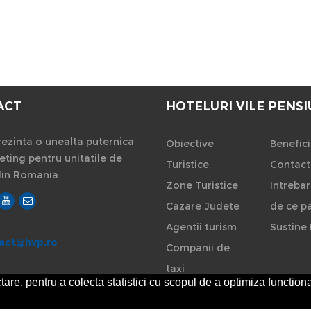
ACT
HOTELURI VILE PENSI
ezinta o unealta puternica
Obiective
Benefici
ting pentru unitatile de
Turistice
Contact
din Romania
Zone Turistice
Intrebar
Cazare Judete
de ce pa
Agentii turism
Sustine 
act@hvp.ro
Companii de
taxi
are, pentru a colecta statistici cu scopul de a optimiza functiona
Rent a car