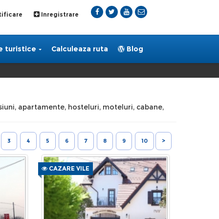
ificare
Inregistrare
 turistice
Calculeaza ruta
Blog
nsiuni, apartamente, hosteluri, moteluri, cabane,
3
4
5
6
7
8
9
10
>
CAZARE VILE