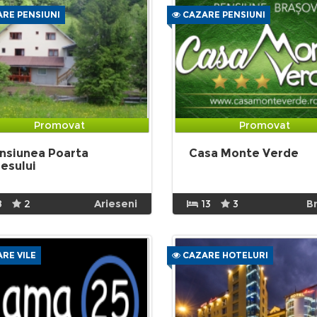
RE PENSIUNI
CAZARE PENSIUNI
Promovat
Promovat
nsiunea Poarta
Casa Monte Verde
iesului
8
2
Arieseni
13
3
B
RE VILE
CAZARE HOTELURI