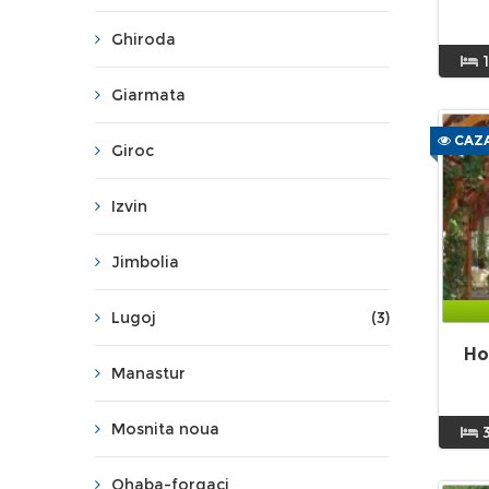
Ghiroda
1
Giarmata
CAZA
Giroc
Izvin
Jimbolia
Lugoj
(3)
Ho
Manastur
Mosnita noua
Ohaba-forgaci