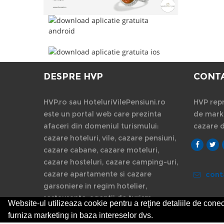
DESPRE HVP
CONT
HVP.ro sau HoteluriVilePensiuni.ro
HVP repr
este un portal web care prezinta
de marke
afaceri din domeniul turismului:
cazare 
cazare hoteluri, vile, cazare pensiuni,
cazare cabane, cazare moteluri,
cazare hosteluri, cazare camping-uri,
cazare apartamente si cazare
cont
garsoniere in regim hotelier,
restaurante, agentii de turism.
Website-ul utilizeaza cookie pentru a reţine detaliile de conect
furniza marketing in baza intereselor dvs.