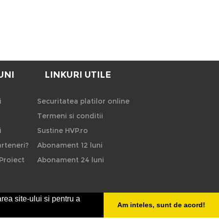
UNI
LINKURI UTILE
i
Securitatea platilor online
Termeni si conditii
i
Sustine HVP.ro
rteneri?
Abonament 12 luni
Proiect
Abonament 24 luni
rea site-ului si pentru a
Am inteles, sunt de acord!