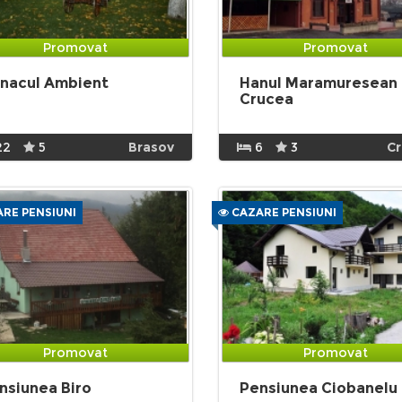
Promovat
Promovat
nacul Ambient
Hanul Maramuresean
Crucea
22
5
Brasov
6
3
C
RE PENSIUNI
CAZARE PENSIUNI
Promovat
Promovat
nsiunea Biro
Pensiunea Ciobanelu