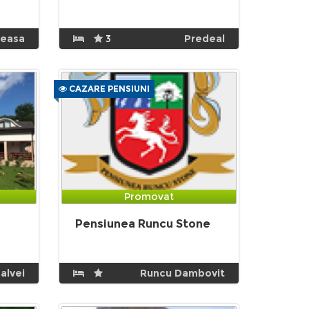
neasa
3
Predeal
CAZARE PENSIUNI
Promovat
Pensiunea Runcu Stone
alvei
Runcu Dambovit