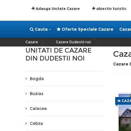
Adauga Unitate Cazare
obiectiv turistic
Cauta
Oferte Speciale Cazare
Caza
Cazare
Cazare Dudestii noi
»
UNITATI DE CAZARE
Caza
DIN DUDESTII NOI
Cazare 
Bogda
Buzias
CAZA
Calacea
Cebza