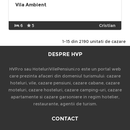
Vila Ambient
6
5
Cristian
1-15 din 2190 unitati de cazare
DESPRE HVP
HVP.ro sau HoteluriVilePensiuni.ro este un portal web
care prezinta afaceri din domeniul turismului: cazare
hoteluri, vile, cazare pensiuni, cazare cabane, cazare
moteluri, cazare hosteluri, cazare camping-uri, cazare
apartamente si cazare garsoniere in regim hotelier,
restaurante, agentii de turism.
CONTACT