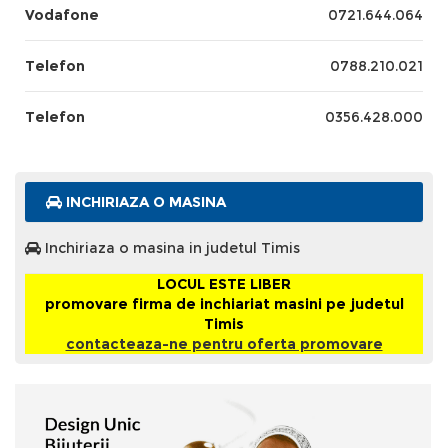
Vodafone
0721.644.064
Telefon
0788.210.021
Telefon
0356.428.000
INCHIRIAZA O MASINA
Inchiriaza o masina in judetul Timis
LOCUL ESTE LIBER
promovare firma de inchiariat masini pe judetul
Timis
contacteaza-ne pentru oferta promovare