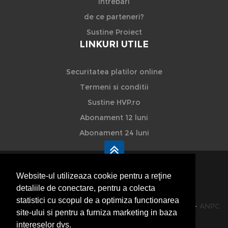
Intrebari
de ce parteneri?
Sustine Proiect
LINKURI UTILE
Securitatea platilor online
Termeni si conditii
Sustine HVP.ro
Abonament 12 luni
Abonament 24 luni
Website-ul utilizeaza cookie pentru a reţine
detaliile de conectare, pentru a colecta
HVP - Hoteluri Vile Pensiuni
statistici cu scopul de a optimiza functionarea
© 2014-2026 Powered by
VilonMedia
&
TekaBility
-
ANPC
site-ului si pentru a furniza marketing in baza
SOL
intereselor dvs.