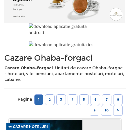
Cazare Ohaba-forgaci
Cazare Ohaba-forgaci
: Unitati de cazare Ohaba-forgaci
- hoteluri, vile, pensiuni, apartamente, hosteluri, moteluri,
cabane,
Pagina
1
2
3
4
5
6
7
8
9
10
>
CAZARE HOTELURI