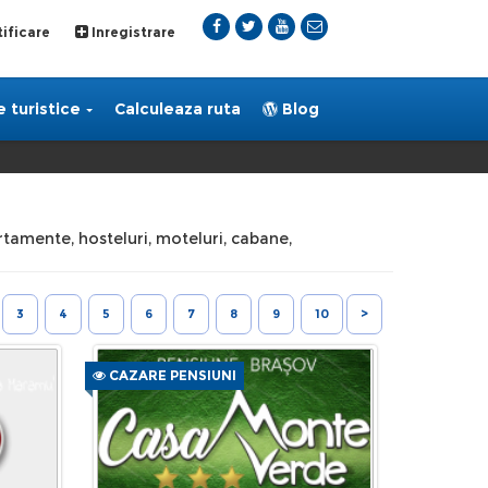
ificare
Inregistrare
 turistice
Calculeaza ruta
Blog
partamente, hosteluri, moteluri, cabane,
3
4
5
6
7
8
9
10
>
CAZARE PENSIUNI