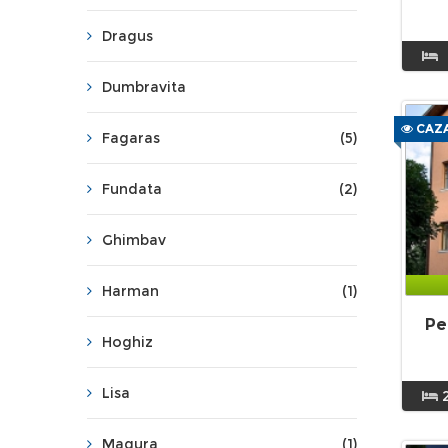
Dragus
Dumbravita
CAZA
Fagaras
(5)
Fundata
(2)
Ghimbav
Harman
(1)
Pe
Hoghiz
Lisa
Magura
(1)