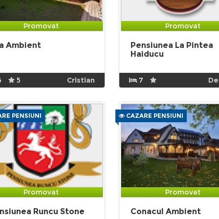
Promovat
Promovat
la Ambient
Pensiunea La Pintea
Haiducu
6
5
Cristian
7
De
RE PENSIUNI
CAZARE PENSIUNI
Promovat
Promovat
nsiunea Runcu Stone
Conacul Ambient