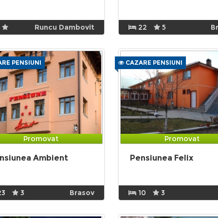
Runcu Dambovit
22
5
B
RE PENSIUNI
CAZARE PENSIUNI
Promovat
Promovat
nsiunea Ambient
Pensiunea Felix
23
3
Brasov
10
3