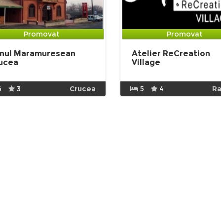
Promovat
Promovat
nul Maramuresean
Atelier ReCreation
ucea
Village
6
3
Crucea
5
4
Ra