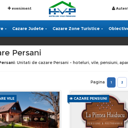
eveniment
Autent
re
Cazare Judete
Cazare Zone Turistice
Obiective
re Persani
Persani
: Unitati de cazare Persani - hoteluri, vile, pensiuni, a
Pagina
1
2
RE VILE
CAZARE PENSIUNI