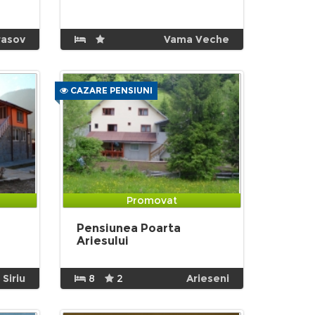
rasov
Vama Veche
CAZARE PENSIUNI
Promovat
Pensiunea Poarta
Ariesului
Siriu
8
2
Arieseni