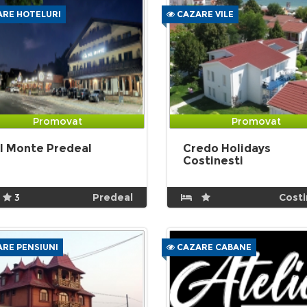
RE HOTELURI
CAZARE VILE
Promovat
Promovat
l Monte Predeal
Credo Holidays
Costinesti
3
Predeal
Costi
RE PENSIUNI
CAZARE CABANE