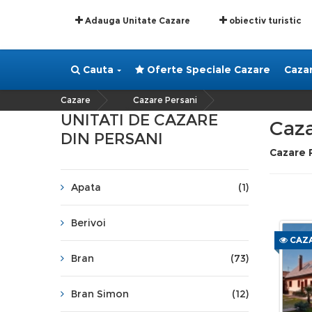
Adauga Unitate Cazare
obiectiv turistic
Cauta
Oferte Speciale Cazare
Caza
Cazare
Cazare Persani
»
UNITATI DE CAZARE
Caza
DIN PERSANI
Cazare 
Apata
(1)
Berivoi
CAZA
Bran
(73)
Bran Simon
(12)