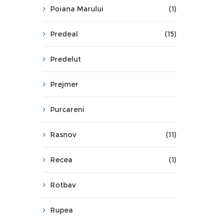
Poiana Marului
(1)
Predeal
(15)
Predelut
Prejmer
Purcareni
Rasnov
(11)
Recea
(1)
Rotbav
Rupea