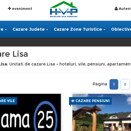
eveniment
Autent
re
Cazare Judete
Cazare Zone Turistice
Obiective
re Lisa
Lisa
: Unitati de cazare Lisa - hoteluri, vile, pensiuni, apartamen
Pagina
1
2
RE VILE
CAZARE PENSIUNI