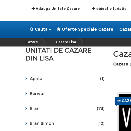
Adauga Unitate Cazare
obiectiv turistic
Cauta
Oferte Speciale Cazare
Caza
Cazare
Cazare Lisa
»
UNITATI DE CAZARE
Caza
DIN LISA
Cazare 
Apata
(1)
Berivoi
CAZA
Bran
(73)
Bran Simon
(12)