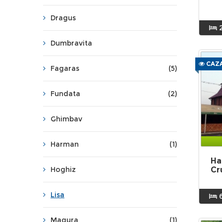
Dragus
Dumbravita
CAZA
Fagaras
(5)
Fundata
(2)
Ghimbav
Harman
(1)
Ha
Hoghiz
Cr
Lisa
Magura
(1)