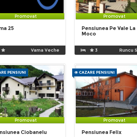
Promovat
Promovat
ma 25
Pensiunea Pe Vale La
Moco
Vama Veche
3
Runcu S
RE PENSIUNI
CAZARE PENSIUNI
Promovat
Promovat
nsiunea Ciobanelu
Pensiunea Felix