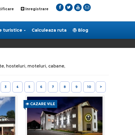
ificare
Inregistrare
 turistice
Calculeaza ruta
Blog
te, hosteluri, moteluri, cabane,
3
4
5
6
7
8
9
10
>
CAZARE VILE