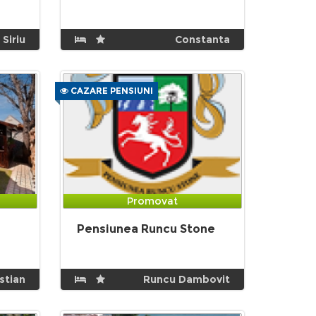
Siriu
Constanta
CAZARE PENSIUNI
Promovat
Pensiunea Runcu Stone
istian
Runcu Dambovit