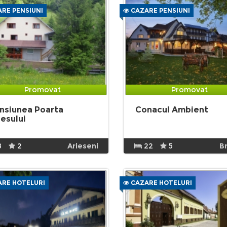
RE PENSIUNI
CAZARE PENSIUNI
Promovat
Promovat
nsiunea Poarta
Conacul Ambient
iesului
8
2
Arieseni
22
5
B
RE HOTELURI
CAZARE HOTELURI