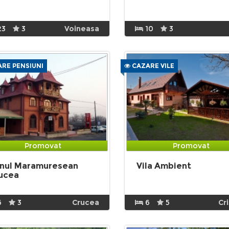
23
3
Voineasa
10
3
RE PENSIUNI
CAZARE VILE
Promovat
Promovat
nul Maramuresean
Vila Ambient
ucea
6
3
Crucea
6
5
Cr