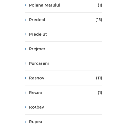
Poiana Marului
(1)
Predeal
(15)
Predelut
Prejmer
Purcareni
Rasnov
(11)
Recea
(1)
Rotbav
Rupea