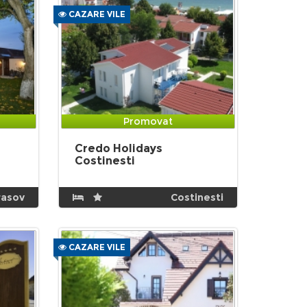
CAZARE VILE
Promovat
Credo Holidays
Costinesti
rasov
Costinesti
CAZARE VILE