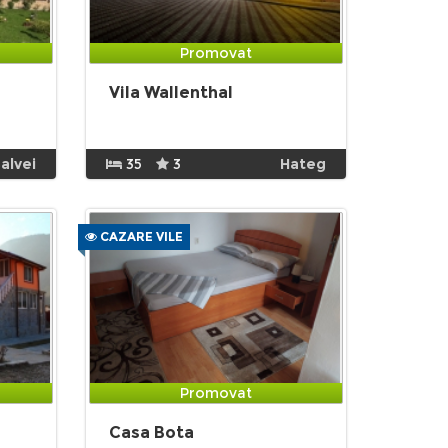
Promovat
Vila Wallenthal
alvei
35
3
Hateg
CAZARE VILE
Promovat
Casa Bota