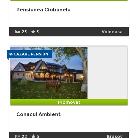
Pensiunea Ciobanelu
23
3
Voineasa
CAZARE PENSIUNI
Promovat
Conacul Ambient
22
5
Brasov