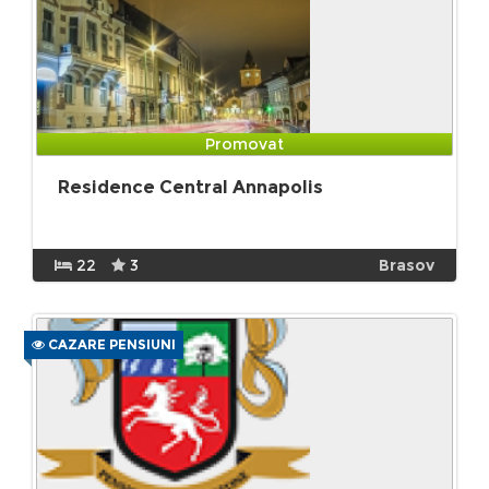
Promovat
Residence Central Annapolis
22
3
Brasov
CAZARE PENSIUNI