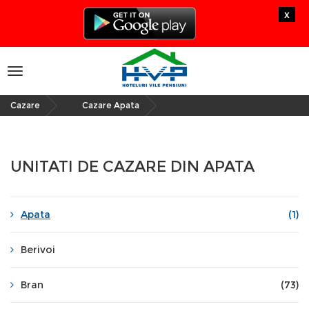
x
Toggle
navigation
Cazare
Cazare Apata
»
UNITATI DE CAZARE DIN APATA
Apata
(1)
Berivoi
Bran
(73)