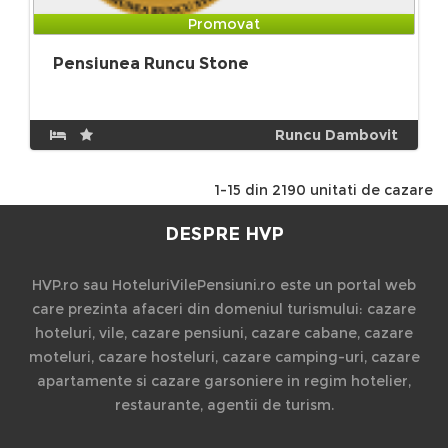
Promovat
Pensiunea Runcu Stone
Runcu Dambovit
1-15 din 2190 unitati de cazare
DESPRE HVP
HVP.ro sau HoteluriVilePensiuni.ro este un portal web
care prezinta afaceri din domeniul turismului: cazare
hoteluri, vile, cazare pensiuni, cazare cabane, cazare
moteluri, cazare hosteluri, cazare camping-uri, cazare
apartamente si cazare garsoniere in regim hotelier,
restaurante, agentii de turism.