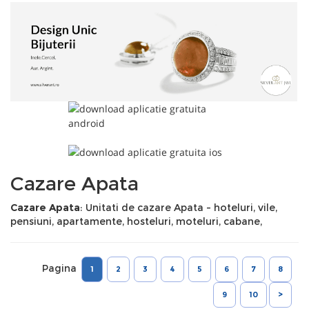
Cazare Apata
Cazare Apata
: Unitati de cazare Apata - hoteluri, vile,
pensiuni, apartamente, hosteluri, moteluri, cabane,
Pagina
1
2
3
4
5
6
7
8
9
10
>