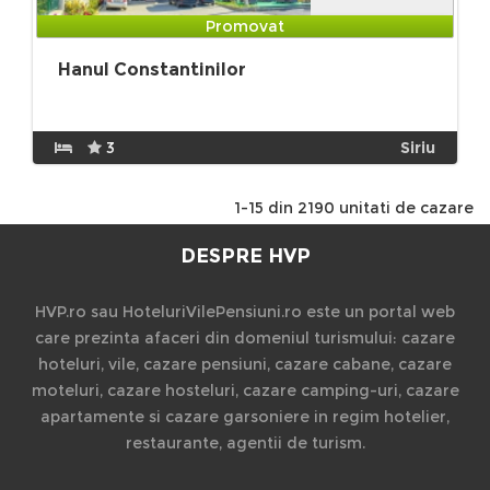
Promovat
Hanul Constantinilor
3
Siriu
1-15 din 2190 unitati de cazare
DESPRE HVP
HVP.ro sau HoteluriVilePensiuni.ro este un portal web
care prezinta afaceri din domeniul turismului: cazare
hoteluri, vile, cazare pensiuni, cazare cabane, cazare
moteluri, cazare hosteluri, cazare camping-uri, cazare
apartamente si cazare garsoniere in regim hotelier,
restaurante, agentii de turism.