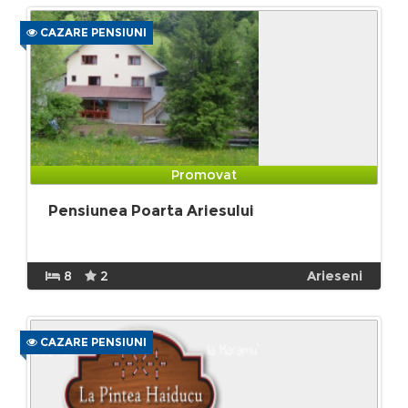
CAZARE PENSIUNI
Promovat
Pensiunea Poarta Ariesului
8
2
Arieseni
CAZARE PENSIUNI