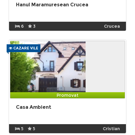
Hanul Maramuresean Crucea
6
3
Crucea
CAZARE VILE
Promovat
Casa Ambient
5
5
Cristian