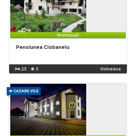
Promovat
Pensiunea Ciobanelu
23
3
Voineasa
CAZARE VILE