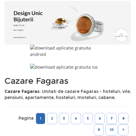
Cazare Fagaras
Cazare Fagaras
: Unitati de cazare Fagaras - hoteluri, vile,
pensiuni, apartamente, hosteluri, moteluri, cabane,
Pagina
1
2
3
4
5
6
7
8
9
10
>