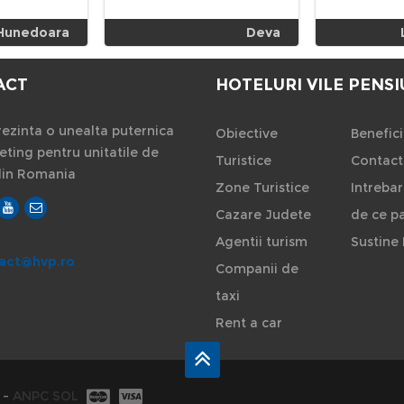
Hunedoara
Deva
ACT
HOTELURI VILE PENSI
ezinta o unealta puternica
Obiective
Benefici
ting pentru unitatile de
Turistice
Contact
din Romania
Zone Turistice
Intrebar
Cazare Judete
de ce pa
Agentii turism
Sustine 
act@hvp.ro
Companii de
taxi
Rent a car
-
ANPC
SOL