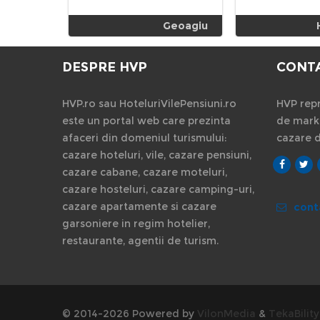
Geoagiu
DESPRE HVP
CONT
HVP.ro sau HoteluriVilePensiuni.ro
HVP repr
este un portal web care prezinta
de marke
afaceri din domeniul turismului:
cazare 
cazare hoteluri, vile, cazare pensiuni,
cazare cabane, cazare moteluri,
cazare hosteluri, cazare camping-uri,
cazare apartamente si cazare
cont
garsoniere in regim hotelier,
restaurante, agentii de turism.
© 2014-2026 Powered by
VilonMedia
&
TekaBility