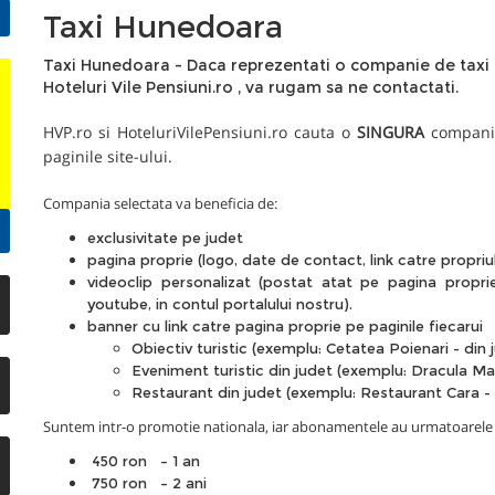
Taxi Hunedoara
Taxi Hunedoara - Daca reprezentati o companie de taxi d
Hoteluri Vile Pensiuni.ro , va rugam sa ne
contactati.
HVP.ro
si
HoteluriVilePensiuni.ro
cauta o
SINGURA
companie 
paginile site-ului.
Compania selectata va beneficia de:
exclusivitate pe judet
pagina proprie (logo, date de contact, link catre propriul 
videoclip personalizat (postat atat pe pagina proprie
youtube, in contul portalului nostru).
banner cu link catre pagina proprie pe paginile fiecarui
Obiectiv turistic (exemplu:
Cetatea Poienari - din
Eveniment turistic din judet (exemplu:
Dracula Mar
Restaurant din judet (exemplu:
Restaurant Cara - 
Suntem intr-o promotie nationala, iar abonamentele au urmatoarele t
450 ron – 1 an
750 ron – 2 ani