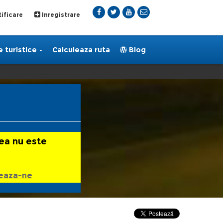
ificare
Inregistrare
 turistice
Calculeaza ruta
Blog
ea nu este
eaza-ne