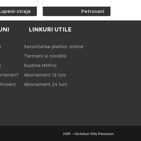
Lupeni-straja
Petrosani
UNI
LINKURI UTILE
i
Securitatea platilor online
Termeni si conditii
i
Sustine HVP.ro
rteneri?
Abonament 12 luni
Proiect
Abonament 24 luni
HVP - Hoteluri Vile Pensiuni