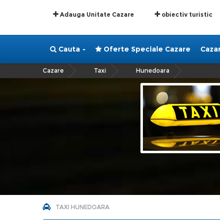
Adauga Unitate Cazare
obiectiv turistic
Cauta
Oferte Speciale Cazare
Caza
Cazare
Taxi
Hunedoara
»
»
TAXI HUNEDOARA