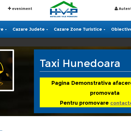
eveniment
Autent
re
Cazare Judete
Cazare Zone Turistice
Obiective
Taxi Hunedoara
Pagina Demonstrativa afacer
promovata
Pentru promovare
contact