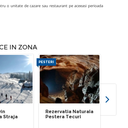
tru o unitate de cazare sau restaurant pe aceeasi perioada
CE IN ZONA
PESTERI
CASTELE, CE
Din
Rezervatia Naturala
Aseza
a Straja
Pestera Tecuri
De La 