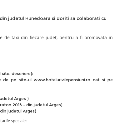
in judetul Hunedoara si doriti sa colaborati cu
de taxi din fiecare judet, pentru a fi promovata in
site, descriere);
 de pe site-ul www.hotelurivilepensiuni.ro cat si pe
 judetul Arges
)
aton 2013 - din judetul Arges
)
din judetul Arges
)
arife speciale: