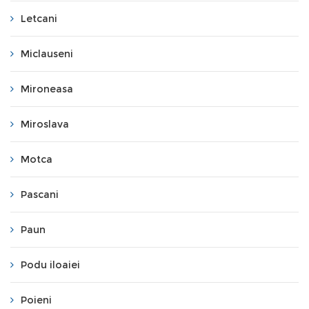
Letcani
Miclauseni
Mironeasa
Miroslava
Motca
Pascani
Paun
Podu iloaiei
Poieni