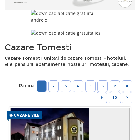
Cazare Tomesti
Cazare Tomesti
: Unitati de cazare Tomesti - hoteluri,
vile, pensiuni, apartamente, hosteluri, moteluri, cabane,
Pagina
1
2
3
4
5
6
7
8
9
10
>
CAZARE VILE