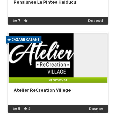
Pensiunea La Pintea Haiducu
7
Desesti
CAZARE CABANE
Promovat
Atelier ReCreation Village
5
4
Rasnov