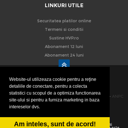
LINKURI UTILE
Securitatea platilor online
Termeni si conditii
Sustine HVP.ro
Abonament 12 luni
Abonament 24 luni
Website-ul utilizeaza cookie pentru a reţine
detaliile de conectare, pentru a colecta
HVP - Hoteluri Vile Pensiuni
statistici cu scopul de a optimiza functionarea
© 2014-2026 Powered by
VilonMedia
&
TekaBility
-
ANPC
site-ului si pentru a furniza marketing in baza
SOL
intereselor dvs.
Am inteles, sunt de acord!
Utilizand acest site inseamna ca sunteti de acord cu
Termenii si
conditiile de utilizare
Preluarea informatiilor totala sau partiala este