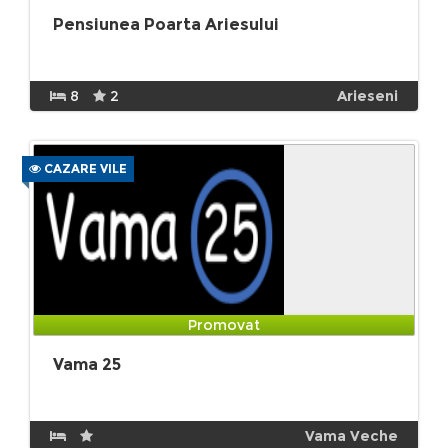
Pensiunea Poarta Ariesului
8
2
Arieseni
CAZARE VILE
Promovat
Vama 25
Vama Veche