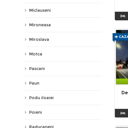
Miclauseni
Mironeasa
CAZA
Miroslava
Motca
Pascani
Paun
De
Podu iloaiei
Poieni
Raducaneni