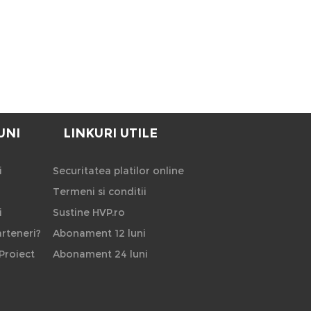
UNI
LINKURI UTILE
i
Securitatea platilor online
Termeni si conditii
i
Sustine HVP.ro
rteneri?
Abonament 12 luni
Proiect
Abonament 24 luni