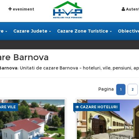
eveniment
Autent
re
Cazare Judete
Cazare Zone Turistice
Obiective
are Barnova
Barnova
: Unitati de cazare Barnova - hoteluri, vile, pensiuni, 
Pagina
1
2
RE VILE
CAZARE HOTELURI