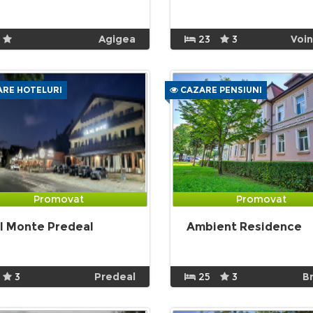
Agigea
23
3
Voi
RE HOTELURI
CAZARE PENSIUNI
Promovat
Promovat
l Monte Predeal
Ambient Residence
3
Predeal
25
3
B