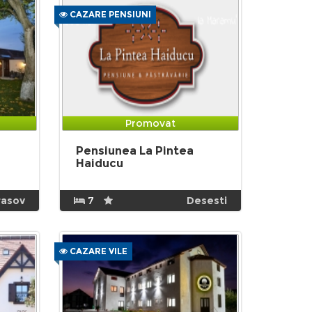
CAZARE PENSIUNI
Promovat
Pensiunea La Pintea
Haiducu
rasov
7
Desesti
CAZARE VILE