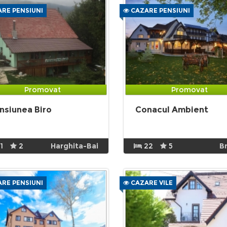
RE PENSIUNI
CAZARE PENSIUNI
Promovat
Promovat
nsiunea Biro
Conacul Ambient
1
2
Harghita-Bai
22
5
B
RE PENSIUNI
CAZARE VILE