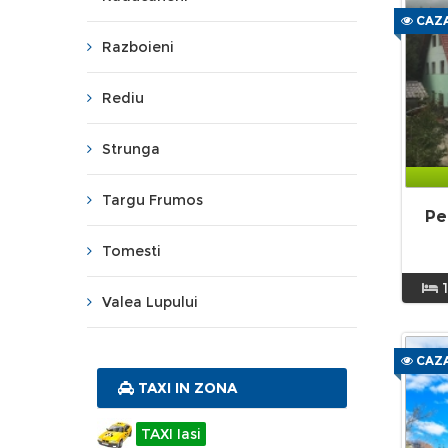
CAZA
Razboieni
Rediu
Strunga
Targu Frumos
Pe
Tomesti
1
Valea Lupului
CAZA
TAXI IN ZONA
TAXI Iasi