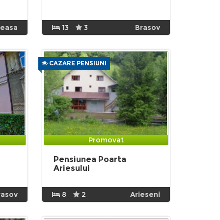
neasa
13
3
Brasov
CAZARE PENSIUNI
Promovat
Pensiunea Poarta
Ariesului
rasov
8
2
Arieseni