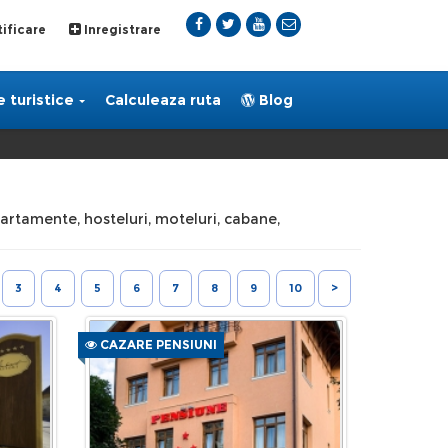
ificare
Inregistrare
 turistice
Calculeaza ruta
Blog
apartamente, hosteluri, moteluri, cabane,
3
4
5
6
7
8
9
10
>
CAZARE PENSIUNI