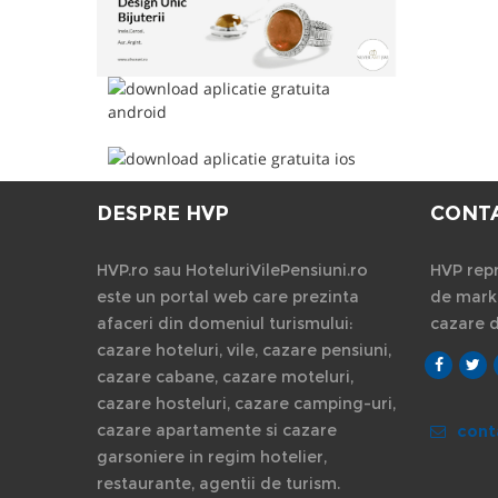
DESPRE HVP
CONT
HVP.ro sau HoteluriVilePensiuni.ro
HVP repr
este un portal web care prezinta
de marke
afaceri din domeniul turismului:
cazare 
cazare hoteluri, vile, cazare pensiuni,
cazare cabane, cazare moteluri,
cazare hosteluri, cazare camping-uri,
cazare apartamente si cazare
cont
garsoniere in regim hotelier,
restaurante, agentii de turism.