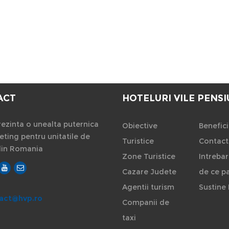
ACT
HOTELURI VILE PENSI
ezinta o unealta puternica
Obiective
Benefici
ting pentru unitatile de
Turistice
Contact
din Romania
Zone Turistice
Intrebar
Cazare Judete
de ce pa
Agentii turism
Sustine 
act@hvp.ro
Companii de
taxi