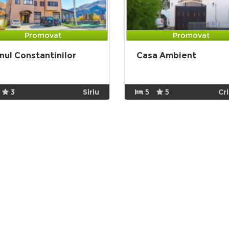
Promovat
Promovat
nul Constantinilor
Casa Ambient
3
Siriu
5
5
Cr