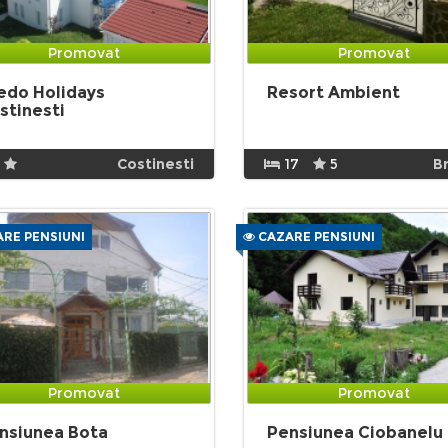
Promovat
Promovat
edo Holidays
Resort Ambient
stinesti
Costinesti
17
5
B
RE PENSIUNI
CAZARE PENSIUNI
Promovat
Promovat
nsiunea Bota
Pensiunea Ciobanelu