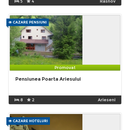
5
4
Rasnov
CAZARE PENSIUNI
Promovat
Pensiunea Poarta Ariesului
8
2
Arieseni
CAZARE HOTELURI