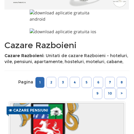
Cazare Razboieni
Cazare Razboieni
: Unitati de cazare Razboieni - hoteluri,
vile, pensiuni, apartamente, hosteluri, moteluri, cabane,
Pagina
1
2
3
4
5
6
7
8
9
10
>
CAZARE PENSIUNI