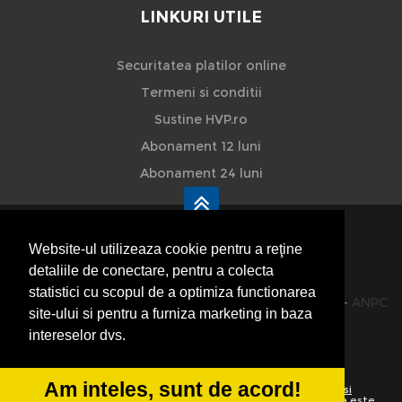
LINKURI UTILE
Securitatea platilor online
Termeni si conditii
Sustine HVP.ro
Abonament 12 luni
Abonament 24 luni
Website-ul utilizeaza cookie pentru a reţine
detaliile de conectare, pentru a colecta
HVP - Hoteluri Vile Pensiuni
statistici cu scopul de a optimiza functionarea
© 2014-2026 Powered by
VilonMedia
&
TekaBility
-
ANPC
site-ului si pentru a furniza marketing in baza
SOL
intereselor dvs.
Am inteles, sunt de acord!
Utilizand acest site inseamna ca sunteti de acord cu
Termenii si
conditiile de utilizare
Preluarea informatiilor totala sau partiala este