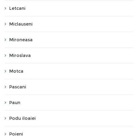
Letcani
Miclauseni
Mironeasa
Miroslava
Motca
Pascani
Paun
Podu iloaiei
Poieni