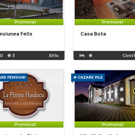
Promovat
Promovat
nsiunea Felix
Casa Bota
10
3
Siriu
Cons
RE PENSIUNI
CAZARE VILE
Promovat
Promovat