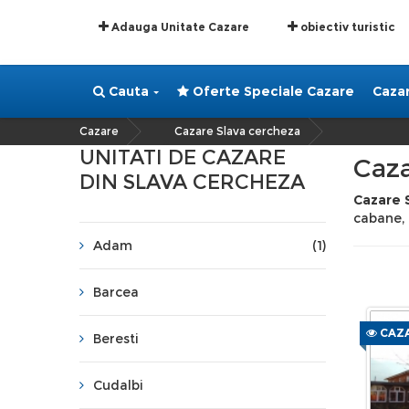
Adauga Unitate Cazare
obiectiv turistic
Cauta
Oferte Speciale Cazare
Caza
Cazare
Cazare Slava cercheza
»
UNITATI DE CAZARE
Caza
DIN SLAVA CERCHEZA
Cazare 
cabane,
Adam
(1)
Barcea
CAZA
Beresti
Cudalbi