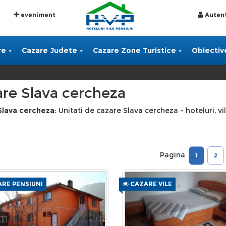
eveniment
Autent
re
Cazare Judete
Cazare Zone Turistice
Obiective
re Slava cercheza
Slava cercheza
: Unitati de cazare Slava cercheza - hoteluri, vi
Pagina
1
2
RE PENSIUNI
CAZARE VILE