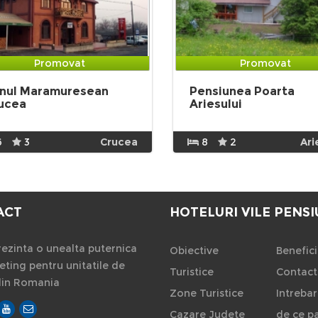
Promovat
Promovat
nul Maramuresean
Pensiunea Poarta
ucea
Ariesului
6
3
Crucea
8
2
Ari
ACT
HOTELURI VILE PENSI
ezinta o unealta puternica
Obiective
Benefici
ting pentru unitatile de
Turistice
Contact
din Romania
Zone Turistice
Intrebar
Cazare Judete
de ce pa