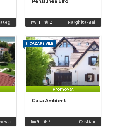
Pensiunea Biro
ateg
11
2
Harghita-Bai
CAZARE VILE
Promovat
Casa Ambient
nesti
5
5
Cristian