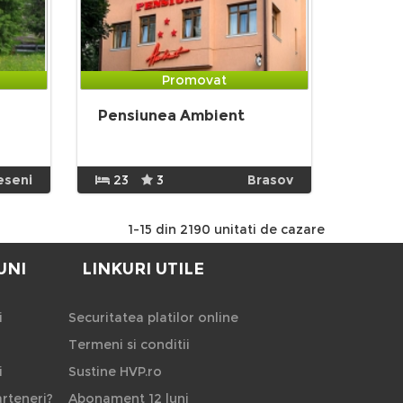
Promovat
Pensiunea Ambient
eseni
23
3
Brasov
1-15 din 2190 unitati de cazare
UNI
LINKURI UTILE
i
Securitatea platilor online
Termeni si conditii
i
Sustine HVP.ro
rteneri?
Abonament 12 luni