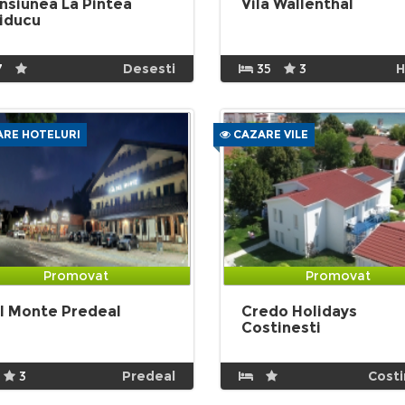
nsiunea La Pintea
Vila Wallenthal
iducu
7
Desesti
35
3
H
RE HOTELURI
CAZARE VILE
Promovat
Promovat
l Monte Predeal
Credo Holidays
Costinesti
3
Predeal
Costi