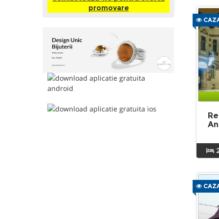
promovare
CAZA
Re
An
CAZA