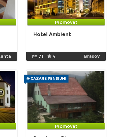
Promovat
Hotel Ambient
tanta
71
4
Brasov
CAZARE PENSIUNI
Promovat