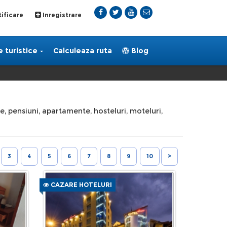
ificare
Inregistrare
 turistice
Calculeaza ruta
Blog
le, pensiuni, apartamente, hosteluri, moteluri,
3
4
5
6
7
8
9
10
>
CAZARE HOTELURI