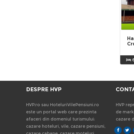
Ha
Cr
DESPRE HVP
CONT
HVP.ro sau HoteluriVilePensiuni.ro
HVP repr
este un portal web care prezinta
de marke
afaceri din domeniul turismului:
cazare 
cazare hoteluri, vile, cazare pensiuni,
cazare cabane, cazare moteluri,