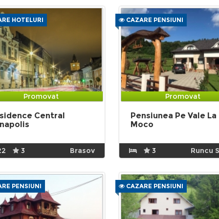
RE HOTELURI
CAZARE PENSIUNI
Promovat
Promovat
sidence Central
Pensiunea Pe Vale La
napolis
Moco
22
3
Brasov
3
Runcu S
RE PENSIUNI
CAZARE PENSIUNI