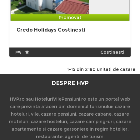
Promovat
Credo Holidays Costinesti
Costinesti
1-15 din 2190 unitati de cazare
DESPRE HVP
HVP.ro sau HoteluriVilePensiuni.ro este un portal web
care prezinta afaceri din domeniul turismului: cazare
hoteluri, vile, cazare pensiuni, cazare cabane, cazare
moteluri, cazare hosteluri, cazare camping-uri, cazare
apartamente si cazare garsoniere in regim hotelier,
restaurante, agentii de turism.