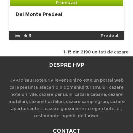
Promovat
Del Monte Predeal
3
Predeal
1-15 din 2190 unitati de cazare
DESPRE HVP
HVP.ro sau HoteluriVilePensiuni.ro este un portal web
care prezinta afaceri din domeniul turismului: cazare
hoteluri, vile, cazare pensiuni, cazare cabane, cazare
moteluri, cazare hosteluri, cazare camping-uri, cazare
apartamente si cazare garsoniere in regim hotelier,
restaurante, agentii de turism.
CONTACT