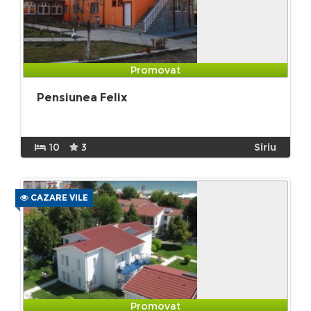
Promovat
Pensiunea Felix
10
3
Siriu
CAZARE VILE
Promovat