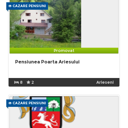
CAZARE PENSIUNI
Promovat
Pensiunea Poarta Ariesului
8
2
Arieseni
CAZARE PENSIUNI