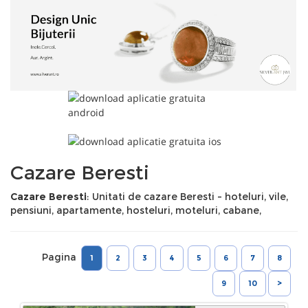
Cazare Beresti
Cazare Beresti
: Unitati de cazare Beresti - hoteluri, vile,
pensiuni, apartamente, hosteluri, moteluri, cabane,
Pagina
1
2
3
4
5
6
7
8
9
10
>