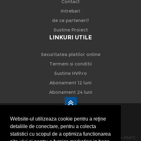
Contact
Intrebari
de ce parteneri?
Sustine Proiect
LINKURI UTILE
Securitatea platilor online
Termeni si conditii
Sustine HVP.ro
Abonament 12 luni
Abonament 24 luni
Website-ul utilizeaza cookie pentru a reţine
detaliile de conectare, pentru a colecta
HVP - Hoteluri Vile Pensiuni
statistici cu scopul de a optimiza functionarea
© 2014-2026 Powered by
VilonMedia
&
TekaBility
-
ANPC