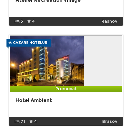
Atelier ReCreation Village
5
4
Rasnov
CAZARE HOTELURI
Promovat
Hotel Ambient
71
4
Brasov