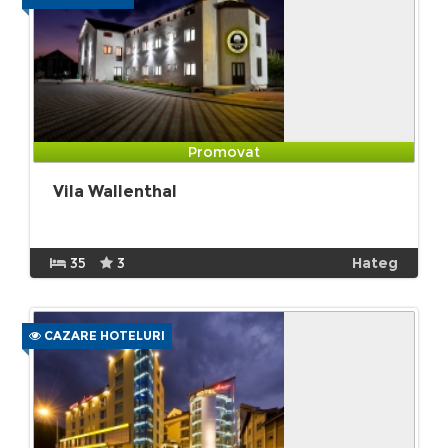
Promovat
Vila Wallenthal
35
3
Hateg
CAZARE HOTELURI