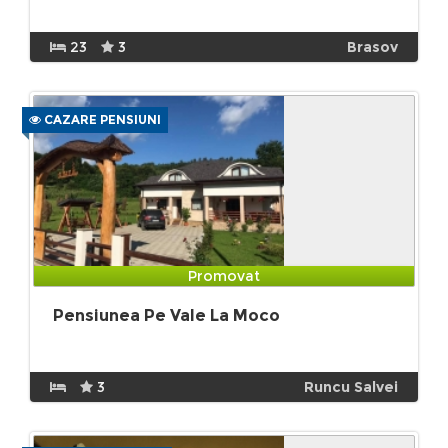
23
3
Brasov
CAZARE PENSIUNI
Promovat
Pensiunea Pe Vale La Moco
3
Runcu Salvei