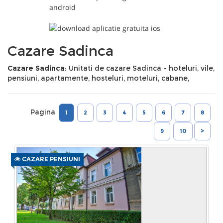
Cazare Sadinca
Cazare Sadinca
: Unitati de cazare Sadinca - hoteluri, vile,
pensiuni, apartamente, hosteluri, moteluri, cabane,
Pagina
1
2
3
4
5
6
7
8
9
10
>
CAZARE PENSIUNI