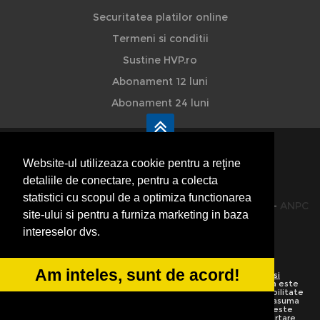
Securitatea platilor online
Termeni si conditii
Sustine HVP.ro
Abonament 12 luni
Abonament 24 luni
Website-ul utilizeaza cookie pentru a reţine
detaliile de conectare, pentru a colecta
HVP - Hoteluri Vile Pensiuni
statistici cu scopul de a optimiza functionarea
© 2014-2026 Powered by
VilonMedia
&
TekaBility
-
ANPC
site-ului si pentru a furniza marketing in baza
SOL
intereselor dvs.
Am inteles, sunt de acord!
Utilizand acest site inseamna ca sunteti de acord cu
Termenii si
conditiile de utilizare
Preluarea informatiilor totala sau partiala este
strict interzisa. Ne rezervam dreptul de a apela la institutiile abilitate
sa protejeze drepturile de autor.
HoteluriVilePensiuni.ro
nu isi asuma
vina pentru corectitudinea informatiilor. Daca o informatie nu este
corecta sau este incompleta va rugam folositi linkurile de raportare.