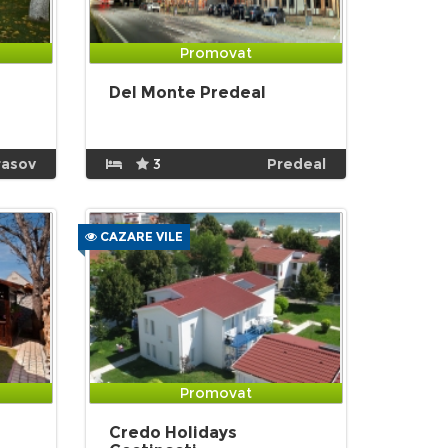
Promovat
Del Monte Predeal
rasov
3
Predeal
CAZARE VILE
Promovat
Credo Holidays