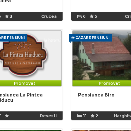
ucea
6
3
Crucea
6
5
Cr
RE PENSIUNI
CAZARE PENSIUNI
Promovat
Promovat
nsiunea La Pintea
Pensiunea Biro
iducu
7
Desesti
11
2
Harghit