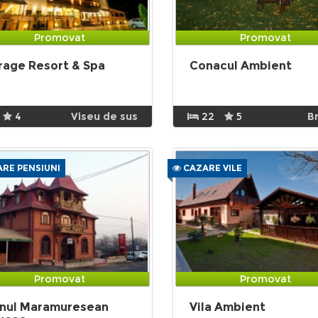
Promovat
Promovat
rage Resort & Spa
Conacul Ambient
4
Viseu de sus
22
5
B
RE PENSIUNI
CAZARE VILE
Promovat
Promovat
nul Maramuresean
Vila Ambient