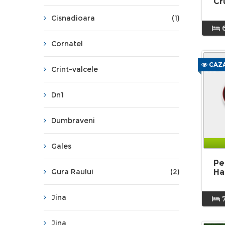
Cr
Cisnadioara
(1)
Cornatel
CAZA
Crint-valcele
Dn1
Dumbraveni
Gales
Pe
Gura Raului
(2)
Ha
Jina
Jina