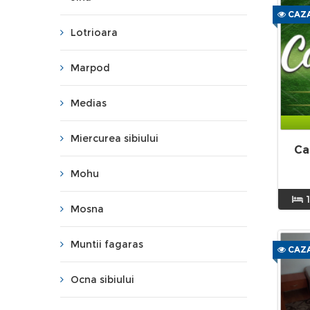
CAZA
Lotrioara
Marpod
Medias
Miercurea sibiului
Ca
Mohu
Mosna
Muntii fagaras
CAZA
Ocna sibiului