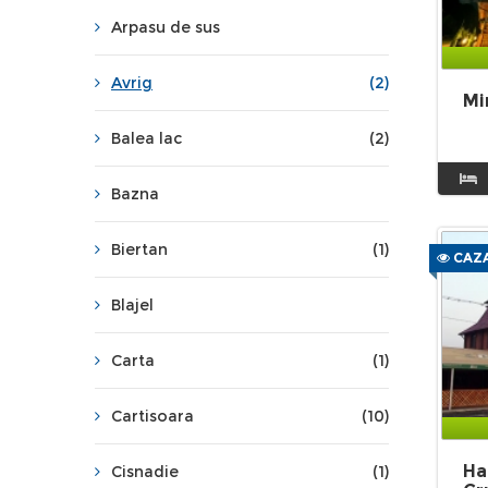
Arpasu de sus
Avrig
(2)
Mi
Balea lac
(2)
Bazna
Biertan
(1)
CAZA
Blajel
Carta
(1)
Cartisoara
(10)
Ha
Cisnadie
(1)