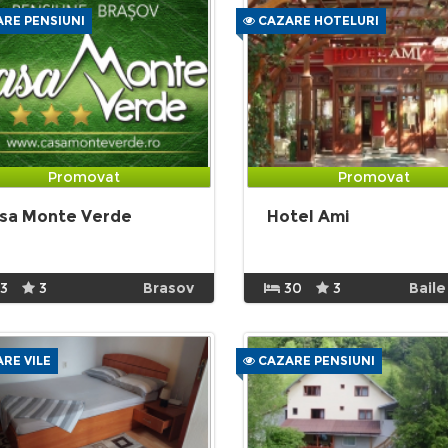
RE PENSIUNI
CAZARE HOTELURI
Promovat
Promovat
sa Monte Verde
Hotel Ami
13
3
Brasov
30
3
Baile
RE VILE
CAZARE PENSIUNI