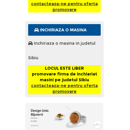
contacteaza-ne pentru oferta
promovare
INCHIRIAZA O MASINA
Inchiriaza o masina in judetul
Sibiu
LOCUL ESTE LIBER
promovare firma de inchiariat
masini pe judetul Sibiu
contacteaza-ne pentru oferta
promovare