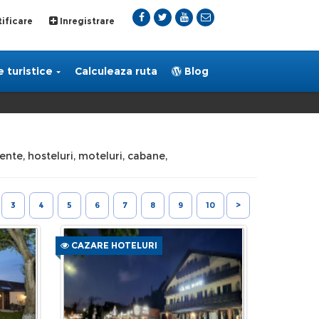
ificare
Inregistrare
 turistice
Calculeaza ruta
Blog
mente, hosteluri, moteluri, cabane,
3
4
5
6
7
8
9
10
>
CAZARE HOTELURI