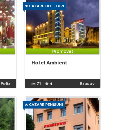
CAZARE HOTELURI
Promovat
Hotel Ambient
 Felix
71
4
Brasov
CAZARE PENSIUNI