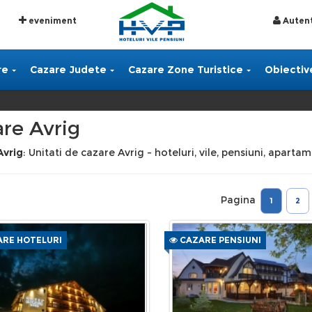
eveniment
Autent
re
Cazare Judete
Cazare Zone Turistice
Obiective
re Avrig
Avrig
: Unitati de cazare Avrig - hoteluri, vile, pensiuni, aparta
Pagina
1
2
RE HOTELURI
CAZARE PENSIUNI