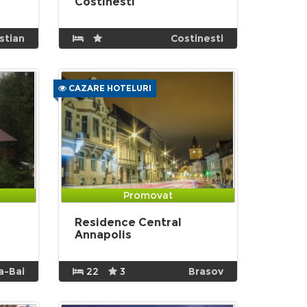
Costinesti
istian
Costinesti
CAZARE HOTELURI
Promovat
Residence Central
Annapolis
a-Bai
22
3
Brasov