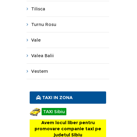
Tilisca
Turnu Rosu
Vale
Valea Balii
Vestem
TAXI IN ZONA
TAXI Sibiu
Avem locul liber pentru
promovare companie taxi pe
judetul Sibiu