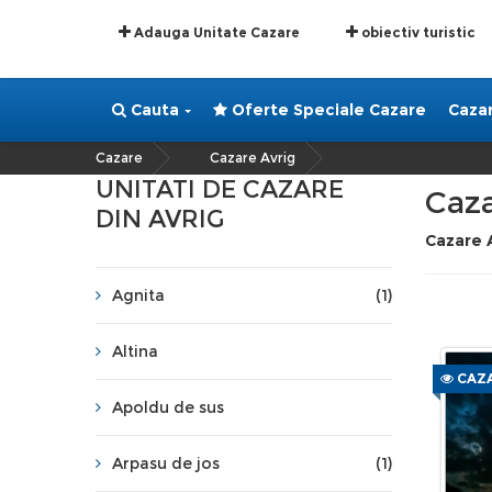
Adauga Unitate Cazare
obiectiv turistic
Cauta
Oferte Speciale Cazare
Caza
Cazare
Cazare Avrig
»
UNITATI DE CAZARE
Caza
DIN AVRIG
Cazare 
Agnita
(1)
Altina
CAZA
Apoldu de sus
Arpasu de jos
(1)