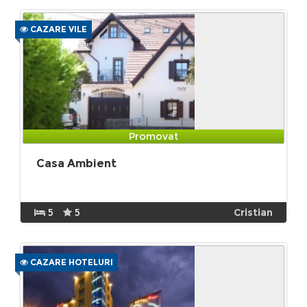
CAZARE VILE
Promovat
Casa Ambient
5
5
Cristian
CAZARE HOTELURI