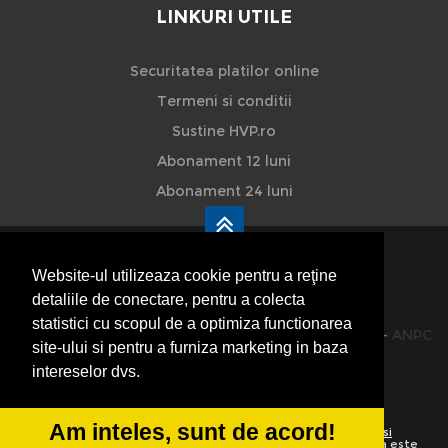
LINKURI UTILE
Securitatea platilor online
Termeni si conditii
Sustine HVP.ro
Abonament 12 luni
Abonament 24 luni
Website-ul utilizeaza cookie pentru a reţine
detaliile de conectare, pentru a colecta
HVP - Hoteluri Vile Pensiuni
statistici cu scopul de a optimiza functionarea
© 2014-2026 Powered by
VilonMedia
&
TekaBility
-
ANPC
site-ului si pentru a furniza marketing in baza
SOL
intereselor dvs.
Am inteles, sunt de acord!
Utilizand acest site inseamna ca sunteti de acord cu
Termenii si
conditiile de utilizare
Preluarea informatiilor totala sau partiala este