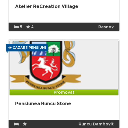
Atelier ReCreation Village
5
4
Rasnov
CAZARE PENSIUNI
Promovat
Pensiunea Runcu Stone
Runcu Dambovit