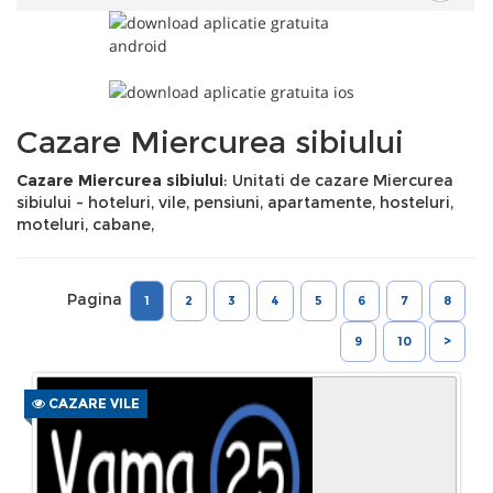
Cazare Miercurea sibiului
Cazare Miercurea sibiului
: Unitati de cazare Miercurea
sibiului - hoteluri, vile, pensiuni, apartamente, hosteluri,
moteluri, cabane,
Pagina
1
2
3
4
5
6
7
8
9
10
>
CAZARE VILE