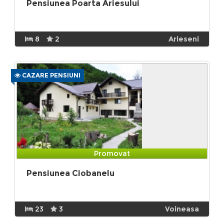
Pensiunea Poarta Ariesului
8
2
Arieseni
CAZARE PENSIUNI
Promovat
Pensiunea Ciobanelu
23
3
Voineasa