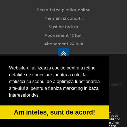
Securitatea platilor online
Termeni si conditii
Sustine HVP.ro
Abonament 12 luni
Abonament 24 luni
Website-ul utilizeaza cookie pentru a reţine
detaliile de conectare, pentru a colecta
HVP - Hoteluri Vile Pensiuni
statistici cu scopul de a optimiza functionarea
© 2014-2026 Powered by
VilonMedia
&
TekaBility
-
ANPC
site-ului si pentru a furniza marketing in baza
SOL
intereselor dvs.
Am inteles, sunt de acord!
Utilizand acest site inseamna ca sunteti de acord cu
Termenii si
conditiile de utilizare
Preluarea informatiilor totala sau partiala este
strict interzisa. Ne rezervam dreptul de a apela la institutiile abilitate
sa protejeze drepturile de autor.
HoteluriVilePensiuni.ro
nu isi asuma
vina pentru corectitudinea informatiilor. Daca o informatie nu este