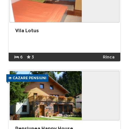
Vila Lotus
6
3
Rinca
CAZARE PENSIUNI
Pensiunea Happy House