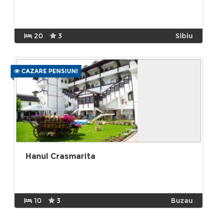
20
3
Sibiu
CAZARE PENSIUNI
Hanul Crasmarita
10
3
Buzau