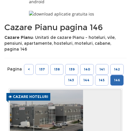
Cazare Pianu pagina 146
Cazare Pianu
: Unitati de cazare Pianu - hoteluri, vile,
pensiuni, apartamente, hosteluri, moteluri, cabane,
pagina 146
Pagina
<
137
138
139
140
141
142
143
144
145
146
CAZARE HOTELURI