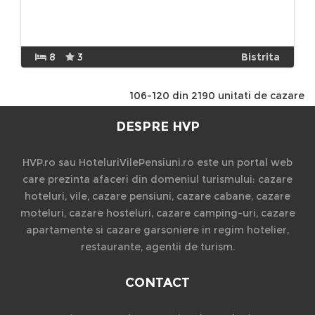
8
3
Bistrita
106-120 din 2190 unitati de cazare
DESPRE HVP
HVP.ro sau HoteluriVilePensiuni.ro este un portal web
care prezinta afaceri din domeniul turismului: cazare
hoteluri, vile, cazare pensiuni, cazare cabane, cazare
moteluri, cazare hosteluri, cazare camping-uri, cazare
apartamente si cazare garsoniere in regim hotelier,
restaurante, agentii de turism.
CONTACT