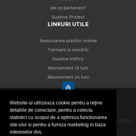
de ce parteneri?
Sustine Proiect
LINKURI UTILE
Securitatea platilor online
Termeni si conditii
Sustine HVP.ro
Abonament 12 luni
Abonament 24 luni
Website-ul utilizeaza cookie pentru a reţine
detaliile de conectare, pentru a colecta
HVP - Hoteluri Vile Pensiuni
statistici cu scopul de a optimiza functionarea
© 2014-2026 Powered by
VilonMedia
&
TekaBility
-
ANPC
site-ului si pentru a furniza marketing in baza
SOL
intereselor dvs.