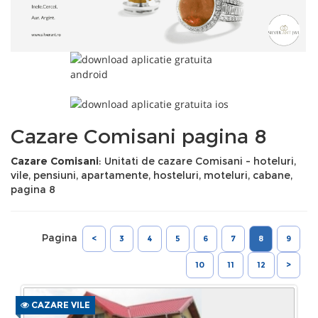
Cazare Comisani pagina 8
Cazare Comisani
: Unitati de cazare Comisani - hoteluri,
vile, pensiuni, apartamente, hosteluri, moteluri, cabane,
pagina 8
Pagina
<
3
4
5
6
7
8
9
10
11
12
>
CAZARE VILE