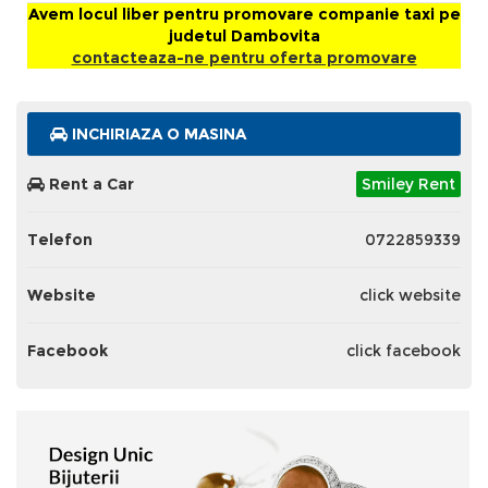
Avem locul liber pentru promovare companie taxi pe
judetul Dambovita
contacteaza-ne pentru oferta promovare
INCHIRIAZA O MASINA
Rent a Car
Smiley Rent
Telefon
0722859339
Website
click website
Facebook
click facebook