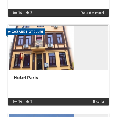
14
3
Rau de mori
CAZARE HOTELURI
Hotel Paris
14
1
Braila