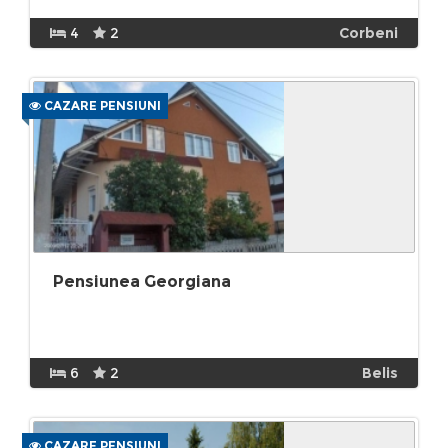
4
2
Corbeni
CAZARE PENSIUNI
Pensiunea Georgiana
6
2
Belis
CAZARE PENSIUNI