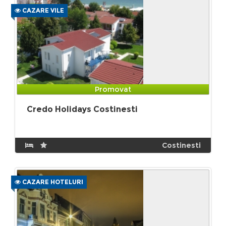
CAZARE VILE
Promovat
Credo Holidays Costinesti
Costinesti
CAZARE HOTELURI