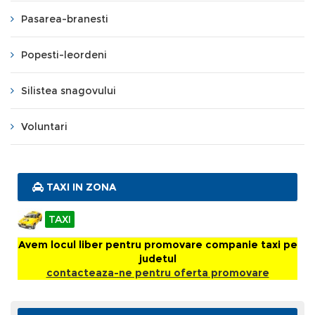
Pasarea-branesti
Popesti-leordeni
Silistea snagovului
Voluntari
TAXI IN ZONA
TAXI
Avem locul liber pentru promovare companie taxi pe
judetul
contacteaza-ne pentru oferta promovare