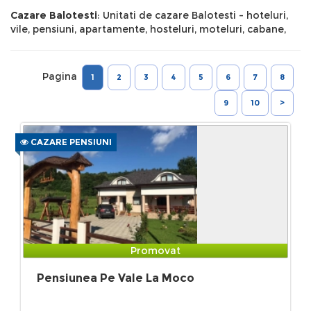
Cazare Balotesti
: Unitati de cazare Balotesti - hoteluri,
vile, pensiuni, apartamente, hosteluri, moteluri, cabane,
Pagina
1
2
3
4
5
6
7
8
9
10
>
CAZARE PENSIUNI
Promovat
Pensiunea Pe Vale La Moco