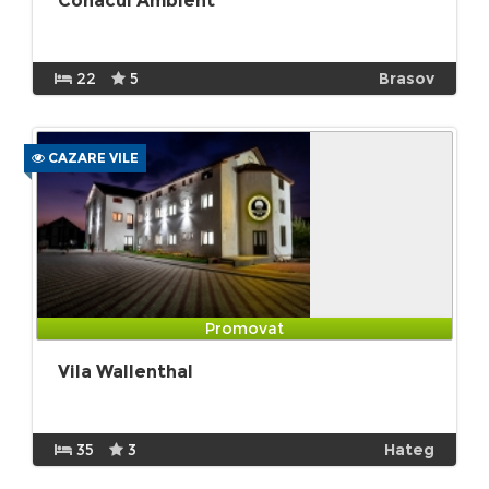
Conacul Ambient
22
5
Brasov
CAZARE VILE
Promovat
Vila Wallenthal
35
3
Hateg