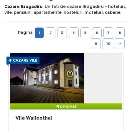
Cazare Bragadiru
: Unitati de cazare Bragadiru - hoteluri,
vile, pensiuni, apartamente, hosteluri, moteluri, cabane,
Pagina
1
2
3
4
5
6
7
8
9
10
>
CAZARE VILE
Promovat
Vila Wallenthal