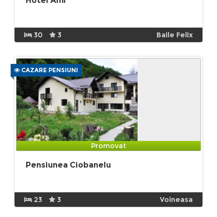
Hotel Ami
30
3
Baile Felix
CAZARE PENSIUNI
Promovat
Pensiunea Ciobanelu
23
3
Voineasa