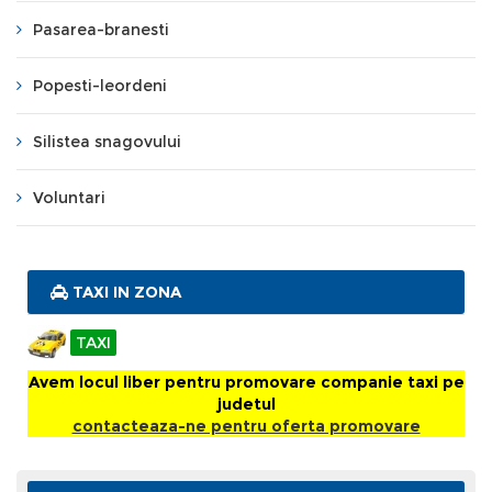
Pasarea-branesti
Popesti-leordeni
Silistea snagovului
Voluntari
TAXI IN ZONA
TAXI
Avem locul liber pentru promovare companie taxi pe
judetul
contacteaza-ne pentru oferta promovare