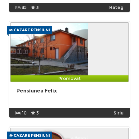
35
3
Hateg
CAZARE PENSIUNI
Promovat
Pensiunea Felix
10
3
Siriu
CAZARE PENSIUNI