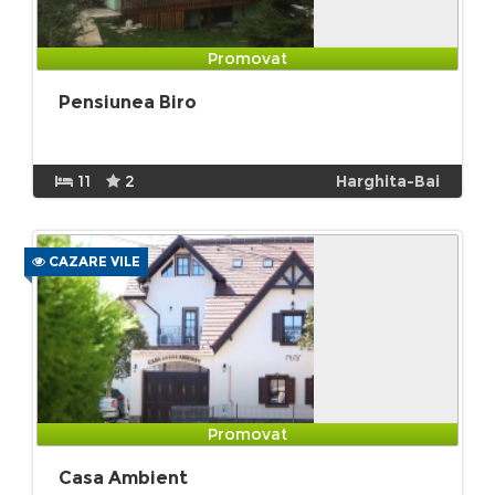
Promovat
Pensiunea Biro
11
2
Harghita-Bai
CAZARE VILE
Promovat
Casa Ambient