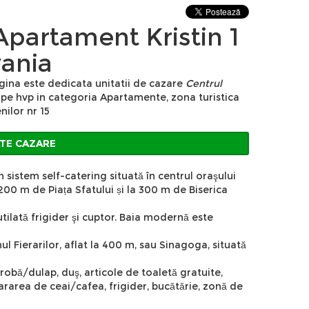
Apartament Kristin 1
vania
gina este dedicata unitatii de cazare
Centrul
 pe hvp in categoria Apartamente, zona turistica
nilor nr 15
ATE CAZARE
 sistem self-catering situată în centrul oraşului
 200 m de Piața Sfatului și la 300 m de Biserica
tilată frigider şi cuptor. Baia modernă este
nul Fierarilor, aflat la 400 m, sau Sinagoga, situată
derobă/dulap, duş, articole de toaletă gratuite,
epararea de ceai/cafea, frigider, bucătărie, zonă de