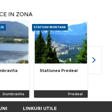
CE IN ZONA
AJE
STATIUNI MONTANE
PARCURI SI 
NATURALE
mbravita
Statiunea Predeal
Rezerv
Poiana
Dumbr
Dumbravita
Predeal
UNI
LINKURI UTILE