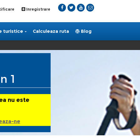
ificare
Inregistrare
 turistice
Calculeaza ruta
Blog
n 1
ea nu este
eaza-ne