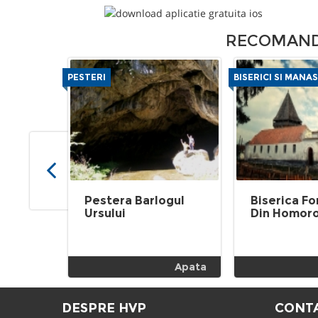
RECOMANDA
PESTERI
BISERICI SI MANAS
Pestera Barlogul
Biserica Fo
Ursului
Din Homor
Apata
DESPRE HVP
CONT