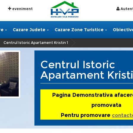
eveniment
Autent
re
Cazare Judete
Cazare Zone Turistice
Obiective
Centrul Istoric Apartament Kristin 1
»
Centrul Istoric
Apartament Kristi
Pagina Demonstrativa afacer
promovata
Pentru promovare
contact