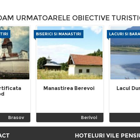
M URMATOARELE OBIECTIVE TURISTI
TIRI
BISERICI SI MANASTIRI
LACURI SI BAR
rtificata
Manastirea Berevoi
Lacul Du
od
Brasov
Berivoi
ACT
HOTELURI VILE PENSI