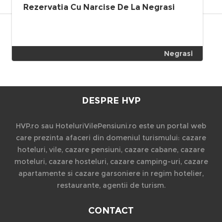
Rezervatia Cu Narcise De La Negrasi
Negrasi
DESPRE HVP
HVP.ro sau HoteluriVilePensiuni.ro este un portal web
care prezinta afaceri din domeniul turismului: cazare
hoteluri, vile, cazare pensiuni, cazare cabane, cazare
moteluri, cazare hosteluri, cazare camping-uri, cazare
apartamente si cazare garsoniere in regim hotelier,
restaurante, agentii de turism.
CONTACT