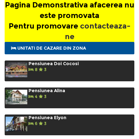
Pagina Demonstrativa afacerea nu
este promovata
Pentru promovare
contacteaza-
ne
UNITATI DE CAZARE DIN ZONA
Pensiunea Doi Cocosi
8
3
Pensiunea Alina
4
3
Pensiunea Elyon
6
3