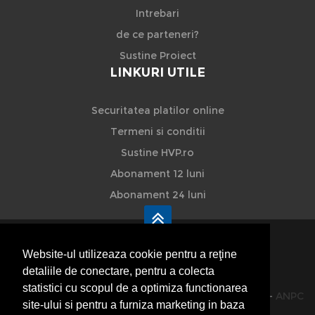
Intrebari
de ce parteneri?
Sustine Proiect
LINKURI UTILE
Securitatea platilor online
Termeni si conditii
Sustine HVP.ro
Abonament 12 luni
Abonament 24 luni
Website-ul utilizeaza cookie pentru a reţine
detaliile de conectare, pentru a colecta
HVP - Hoteluri Vile Pensiuni
statistici cu scopul de a optimiza functionarea
© 2014-2026 Powered by
VilonMedia
&
TekaBility
-
ANPC
site-ului si pentru a furniza marketing in baza
SOL