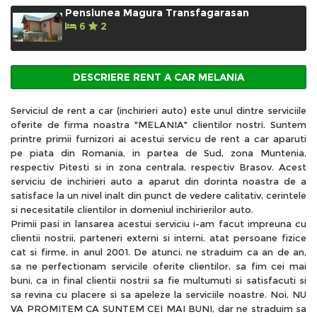
Pensiunea Magura Transfagarasan
6
2
DESCRIERE RENT A CAR MELANIA
Serviciul de rent a car (inchirieri auto) este unul dintre serviciile
oferite de firma noastra "MELANIA" clientilor nostri. Suntem
printre primii furnizori ai acestui servicu de rent a car aparuti
pe piata din Romania, in partea de Sud, zona Muntenia,
respectiv Pitesti si in zona centrala, respectiv Brasov. Acest
serviciu de inchirieri auto a aparut din dorinta noastra de a
satisface la un nivel inalt din punct de vedere calitativ, cerintele
si necesitatile clientilor in domeniul inchirierilor auto.
Primii pasi in lansarea acestui serviciu i-am facut impreuna cu
clientii nostrii, parteneri externi si interni, atat persoane fizice
cat si firme, in anul 2001. De atunci, ne straduim ca an de an,
sa ne perfectionam servicile oferite clientilor, sa fim cei mai
buni, ca in final clientii nostrii sa fie multumuti si satisfacuti si
sa revina cu placere si sa apeleze la serviciile noastre. Noi, NU
VA PROMITEM CA SUNTEM CEI MAI BUNI, dar ne straduim sa