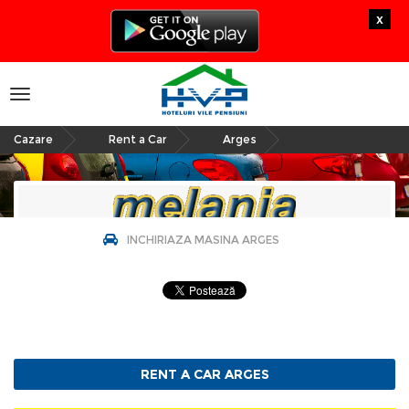
x
Toggle
navigation
Cazare
Rent a Car
Arges
»
»
INCHIRIAZA MASINA ARGES
Rent a Car Arges
Pagina Demonstrativa afacerea nu este
promovata
RENT A CAR ARGES
Pentru promovare
contacteaza-ne