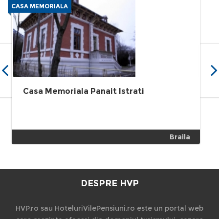
CASA MEMORIALA
Casa Memoriala Panait Istrati
Braila
DESPRE HVP
HVP.ro sau HoteluriVilePensiuni.ro este un portal web