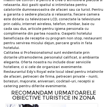
maxim de confort si pentru a crea o atmosfera placuta si
relaxanta. Aici gasiti spatiul si intimitatea pentru
calatoriile dumneavoastra de afaceri sau ca turist. Pentru
a garanta o sedere placuta si relaxanta, fiecare camera
este dotata cu televizoare LCD, conectate la televiziune
prin cablu, internet wireless, telefon, minibar, baie cu
cada sau dus, articole pentru igiena personala cu
complimente din partea noastra. Oaspetii hotelului
beneficiaza de receptie cu program non stop, restaurant
pentru servirea micului dejun, parcare gratis in fata
hotelului.
Calitatea si Profesionalismul sunt evidentiate prin
dotarile ultramoderne, personalul calificat, si ambianta
eleganta. Oferta noastra nu include doar serviciile
hoteliere, ci si cele de organizari evenimente:
Restaurantul Edy’s Royal este locul ideal pentru intalnirile
de afaceri, petreceri de firma, petreceri private - nunti,
botezuri, majorate, aniversari, cocktail-uri, receptii si
catering pentru diferite evenimente.
RECOMANDAM URMATOARELE
OBIECTIVE TURISTICE IN ZONA