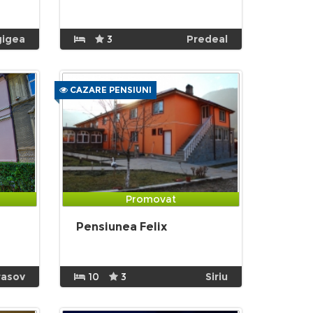
gigea
3
Predeal
CAZARE PENSIUNI
Promovat
Pensiunea Felix
rasov
10
3
Siriu