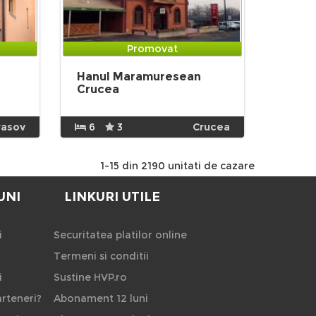
Promovat
Hanul Maramuresean
Crucea
rasov
6
3
Crucea
1-15 din 2190 unitati de cazare
UNI
LINKURI UTILE
i
Securitatea platilor online
Termeni si conditii
i
Sustine HVP.ro
rteneri?
Abonament 12 luni