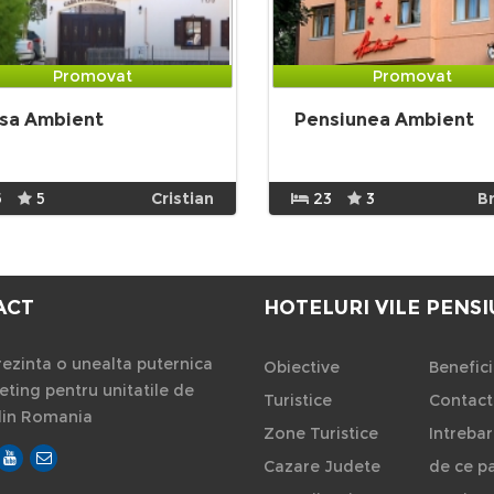
Promovat
Promovat
sa Ambient
Pensiunea Ambient
5
5
Cristian
23
3
B
ACT
HOTELURI VILE PENSI
ezinta o unealta puternica
Obiective
Benefici
ting pentru unitatile de
Turistice
Contact
din Romania
Zone Turistice
Intrebar
Cazare Judete
de ce pa