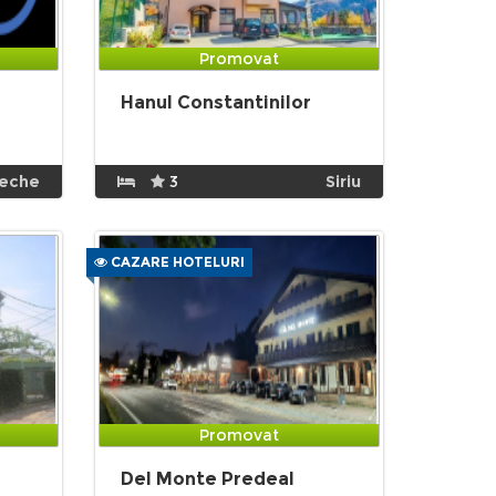
Promovat
Hanul Constantinilor
eche
3
Siriu
CAZARE HOTELURI
Promovat
Del Monte Predeal