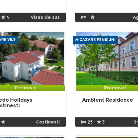
4
Viseu de sus
A
RE VILE
CAZARE PENSIUNI
Promovat
Promovat
edo Holidays
Ambient Residence
stinesti
Costinesti
25
3
B