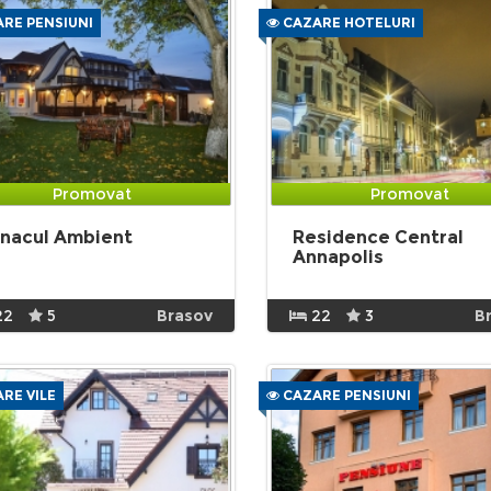
RE PENSIUNI
CAZARE HOTELURI
Promovat
Promovat
nacul Ambient
Residence Central
Annapolis
22
5
Brasov
22
3
B
RE VILE
CAZARE PENSIUNI