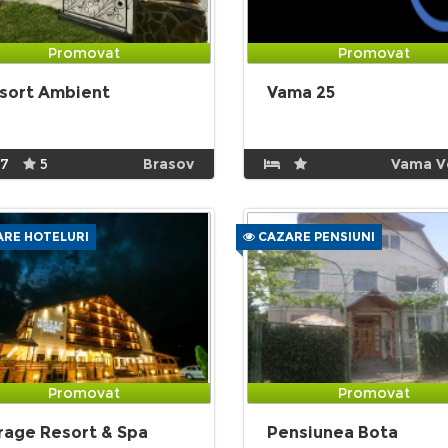
Promovat
Promovat
sort Ambient
Vama 25
17
5
Brasov
Vama V
RE HOTELURI
CAZARE PENSIUNI
Promovat
Promovat
rage Resort & Spa
Pensiunea Bota