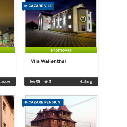
CAZARE VILE
Promovat
Vila Wallenthal
rasov
35
3
Hateg
CAZARE PENSIUNI