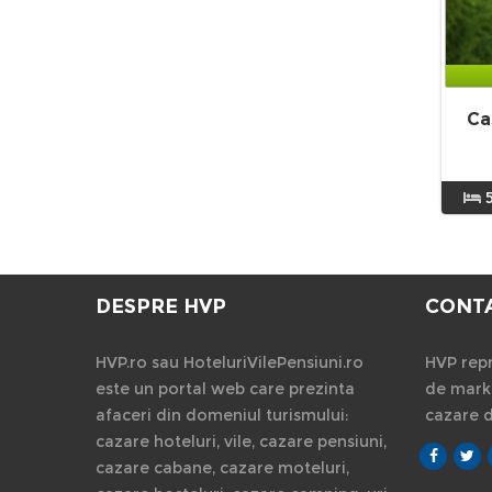
Ca
DESPRE HVP
CONT
HVP.ro sau HoteluriVilePensiuni.ro
HVP repr
este un portal web care prezinta
de marke
afaceri din domeniul turismului:
cazare 
cazare hoteluri, vile, cazare pensiuni,
cazare cabane, cazare moteluri,