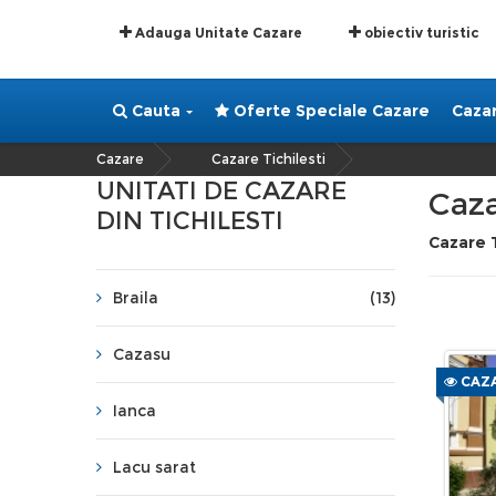
Adauga Unitate Cazare
obiectiv turistic
Cauta
Oferte Speciale Cazare
Caza
Cazare
Cazare Tichilesti
»
UNITATI DE CAZARE
Caza
DIN TICHILESTI
Cazare T
Braila
(13)
Cazasu
CAZA
Ianca
Lacu sarat