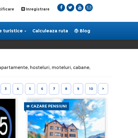
ificare
Inregistrare
 turistice
Calculeaza ruta
Blog
i, apartamente, hosteluri, moteluri, cabane,
3
4
5
6
7
8
9
10
>
CAZARE PENSIUNI