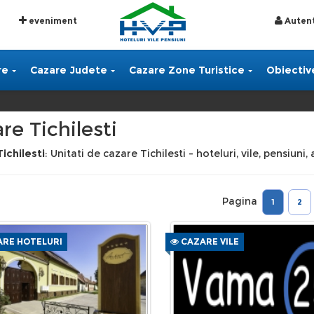
eveniment
Autent
re
Cazare Judete
Cazare Zone Turistice
Obiective
re Tichilesti
ichilesti
: Unitati de cazare Tichilesti - hoteluri, vile, pensiun
Pagina
1
2
RE HOTELURI
CAZARE VILE