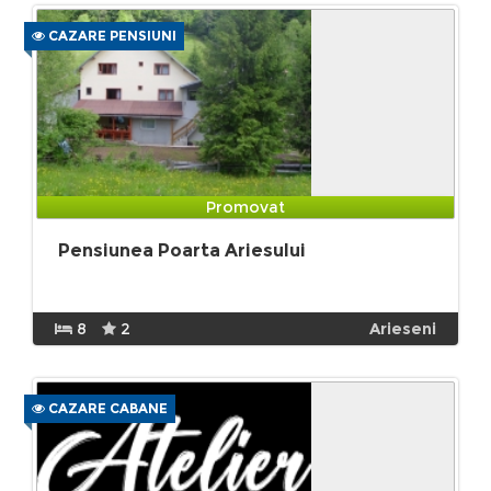
CAZARE PENSIUNI
Promovat
Pensiunea Poarta Ariesului
8
2
Arieseni
CAZARE CABANE