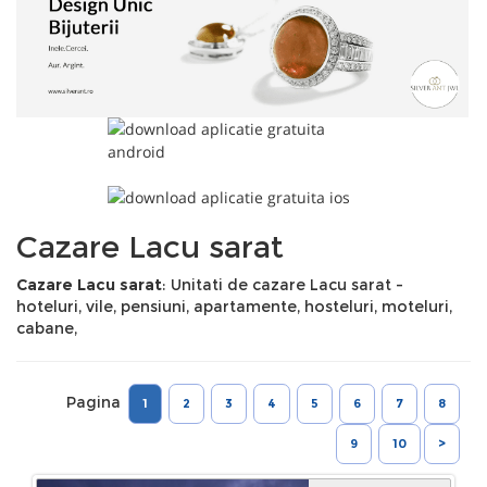
Cazare Lacu sarat
Cazare Lacu sarat
: Unitati de cazare Lacu sarat -
hoteluri, vile, pensiuni, apartamente, hosteluri, moteluri,
cabane,
Pagina
1
2
3
4
5
6
7
8
9
10
>