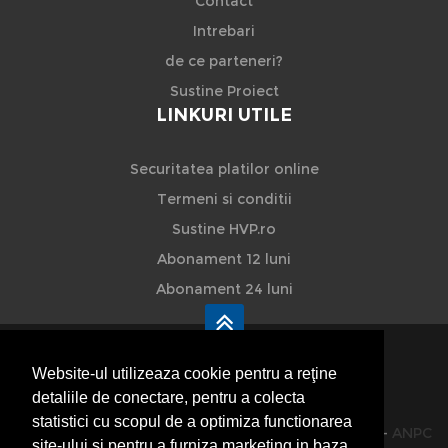
Contact
Intrebari
de ce parteneri?
Sustine Proiect
LINKURI UTILE
Securitatea platilor online
Termeni si conditii
Sustine HVP.ro
Abonament 12 luni
Abonament 24 luni
Website-ul utilizeaza cookie pentru a reţine
detaliile de conectare, pentru a colecta
HVP - Hoteluri Vile Pensiuni
statistici cu scopul de a optimiza functionarea
© 2014-2026 Powered by
VilonMedia
&
TekaBility
-
ANPC
site-ului si pentru a furniza marketing in baza