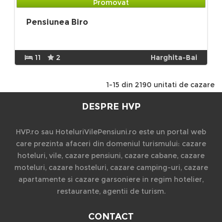
Promovat
Pensiunea Biro
11
2
Harghita-Bai
1-15 din 2190 unitati de cazare
DESPRE HVP
HVP.ro sau HoteluriVilePensiuni.ro este un portal web
care prezinta afaceri din domeniul turismului: cazare
hoteluri, vile, cazare pensiuni, cazare cabane, cazare
moteluri, cazare hosteluri, cazare camping-uri, cazare
apartamente si cazare garsoniere in regim hotelier,
restaurante, agentii de turism.
CONTACT