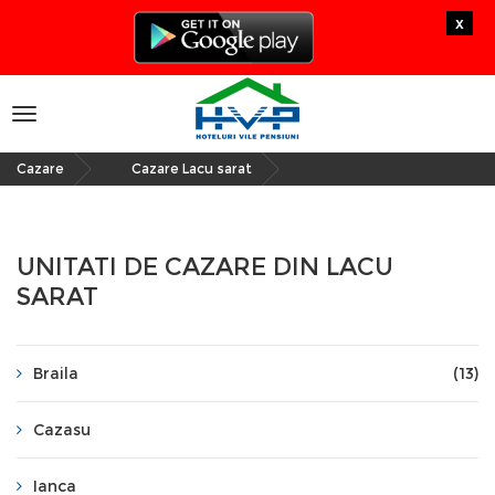
x
Toggle
navigation
Cazare
Cazare Lacu sarat
»
UNITATI DE CAZARE DIN LACU
SARAT
Braila
(13)
Cazasu
Ianca