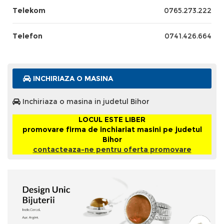
Telekom
0765.273.222
Telefon
0741.426.664
INCHIRIAZA O MASINA
Inchiriaza o masina in judetul Bihor
LOCUL ESTE LIBER
promovare firma de inchiariat masini pe judetul
Bihor
contacteaza-ne pentru oferta promovare