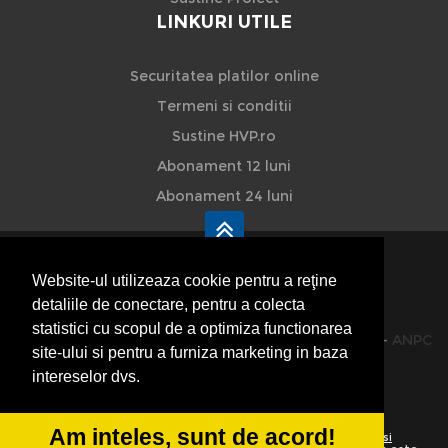
LINKURI UTILE
Securitatea platilor online
Termeni si conditii
Sustine HVP.ro
Abonament 12 luni
Abonament 24 luni
Website-ul utilizeaza cookie pentru a reţine
detaliile de conectare, pentru a colecta
HVP - Hoteluri Vile Pensiuni
statistici cu scopul de a optimiza functionarea
© 2014-2026 Powered by
VilonMedia
&
TekaBility
-
ANPC
site-ului si pentru a furniza marketing in baza
SOL
intereselor dvs.
Am inteles, sunt de acord!
Utilizand acest site inseamna ca sunteti de acord cu
Termenii si