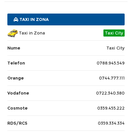
TAXI IN ZONA
Taxi in Zona
Taxi City
Nume
Taxi City
Telefon
0788.945.549
Orange
0744.777.111
Vodafone
0722.340.380
Cosmote
0359.455.222
RDS/RCS
0359.334.334