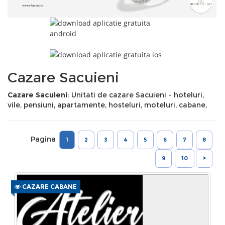
Cazare Sacuieni
Cazare Sacuieni
: Unitati de cazare Sacuieni - hoteluri,
vile, pensiuni, apartamente, hosteluri, moteluri, cabane,
Pagina
1
2
3
4
5
6
7
8
9
10
>
CAZARE CABANE