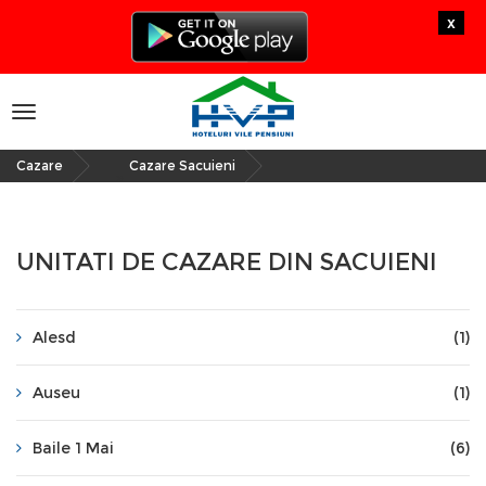
x
Toggle
navigation
Cazare
Cazare Sacuieni
»
UNITATI DE CAZARE DIN SACUIENI
Alesd
(1)
Auseu
(1)
Baile 1 Mai
(6)