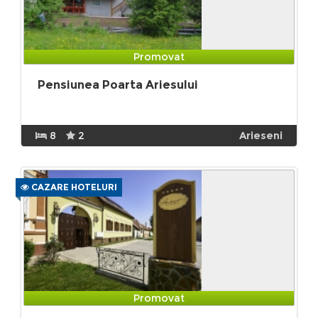
Promovat
Pensiunea Poarta Ariesului
8
2
Arieseni
CAZARE HOTELURI
Promovat