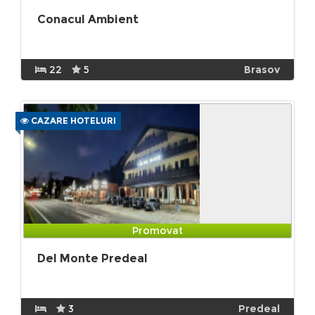
Conacul Ambient
22
5
Brasov
CAZARE HOTELURI
Promovat
Del Monte Predeal
3
Predeal