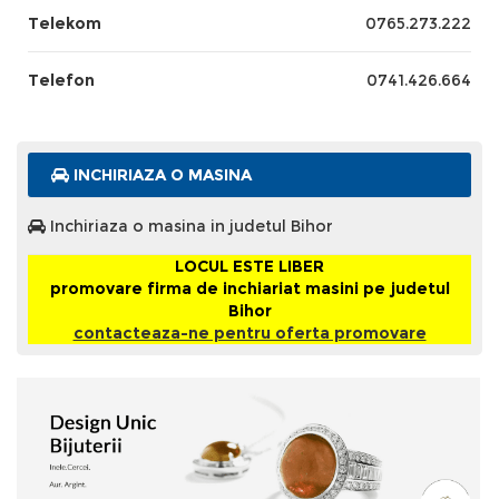
Telekom
0765.273.222
Telefon
0741.426.664
INCHIRIAZA O MASINA
Inchiriaza o masina in judetul Bihor
LOCUL ESTE LIBER
promovare firma de inchiariat masini pe judetul
Bihor
contacteaza-ne pentru oferta promovare