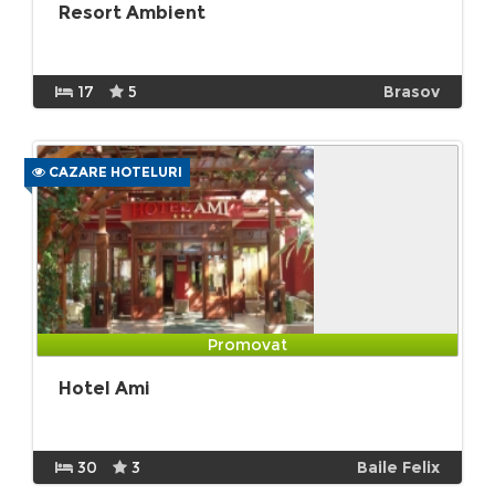
Resort Ambient
17
5
Brasov
CAZARE HOTELURI
Promovat
Hotel Ami
30
3
Baile Felix