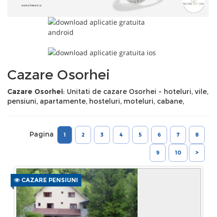
Cazare Osorhei
Cazare Osorhei
: Unitati de cazare Osorhei - hoteluri, vile,
pensiuni, apartamente, hosteluri, moteluri, cabane,
Pagina
1
2
3
4
5
6
7
8
9
10
>
CAZARE PENSIUNI