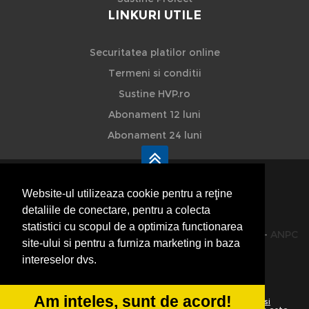
LINKURI UTILE
Securitatea platilor online
Termeni si conditii
Sustine HVP.ro
Abonament 12 luni
Abonament 24 luni
Website-ul utilizeaza cookie pentru a reţine
detaliile de conectare, pentru a colecta
HVP - Hoteluri Vile Pensiuni
statistici cu scopul de a optimiza functionarea
© 2014-2026 Powered by
VilonMedia
&
TekaBility
-
ANPC
site-ului si pentru a furniza marketing in baza
SOL
intereselor dvs.
Am inteles, sunt de acord!
Utilizand acest site inseamna ca sunteti de acord cu
Termenii si