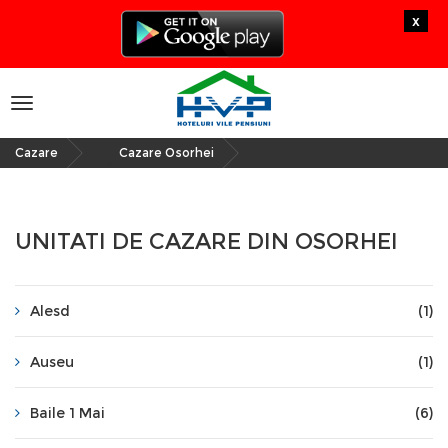
x
Toggle
navigation
Cazare
Cazare Osorhei
»
UNITATI DE CAZARE DIN OSORHEI
Alesd
(1)
Auseu
(1)
Baile 1 Mai
(6)