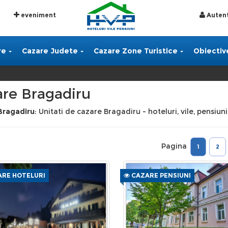
eveniment
Autent
re
Cazare Judete
Cazare Zone Turistice
Obiective
re Bragadiru
Bragadiru
: Unitati de cazare Bragadiru - hoteluri, vile, pensiun
Pagina
1
2
RE HOTELURI
CAZARE PENSIUNI