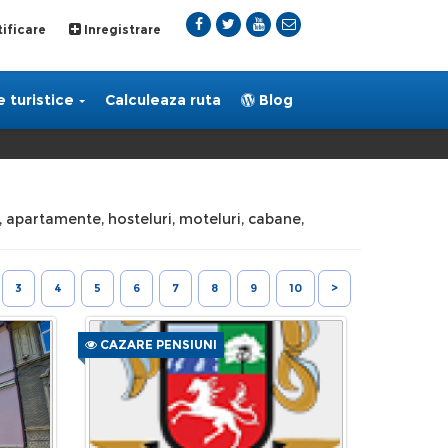
ificare
Inregistrare
 turistice
Calculeaza ruta
Blog
i, apartamente, hosteluri, moteluri, cabane,
3
4
5
6
7
8
9
10
>
CAZARE PENSIUNI