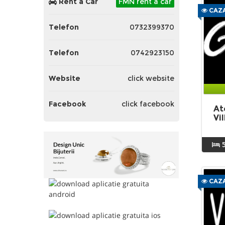
Rent a Car
FMN rent a car
CAZA
Telefon
0732399370
Telefon
0742923150
Website
click website
Facebook
click facebook
At
Vi
CAZA