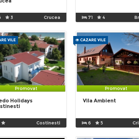
ucea
6
3
Crucea
71
4
B
RE VILE
CAZARE VILE
Promovat
Promovat
edo Holidays
Vila Ambient
stinesti
Costinesti
6
5
Cr