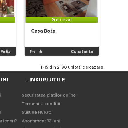
Promovat
Casa Bota
 Felix
Constanta
1-15 din 2190 unitati de cazare
UNI
LINKURI UTILE
i
Securitatea platilor online
Termeni si conditii
i
Sustine HVP.ro
rteneri?
Abonament 12 luni