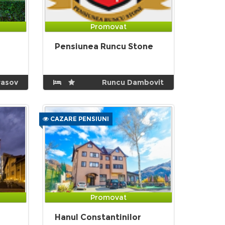
Promovat
Pensiunea Runcu Stone
rasov
Runcu Dambovit
CAZARE PENSIUNI
Promovat
Hanul Constantinilor