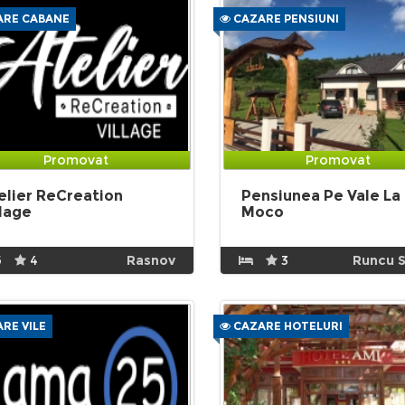
RE CABANE
CAZARE PENSIUNI
Promovat
Promovat
elier ReCreation
Pensiunea Pe Vale La
llage
Moco
5
4
Rasnov
3
Runcu S
RE VILE
CAZARE HOTELURI