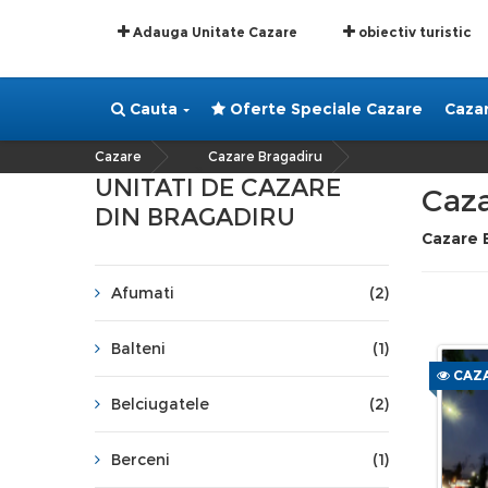
Adauga Unitate Cazare
obiectiv turistic
Cauta
Oferte Speciale Cazare
Caza
Cazare
Cazare Bragadiru
»
UNITATI DE CAZARE
Caza
DIN BRAGADIRU
Cazare 
Afumati
(2)
Balteni
(1)
CAZA
Belciugatele
(2)
Berceni
(1)