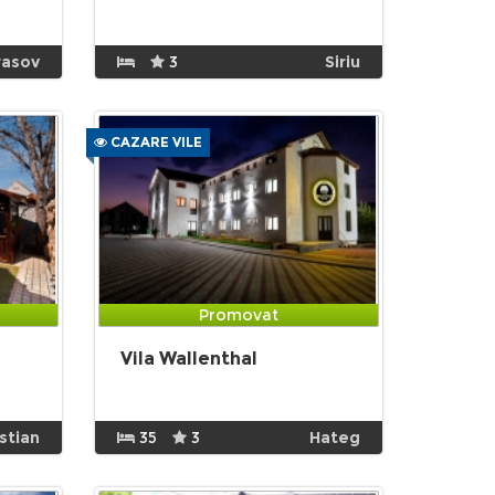
rasov
3
Siriu
CAZARE VILE
Promovat
Vila Wallenthal
istian
35
3
Hateg