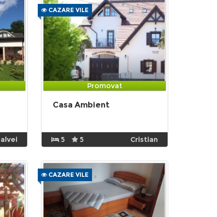
CAZARE VILE
Promovat
Casa Ambient
alvei
5
5
Cristian
CAZARE VILE