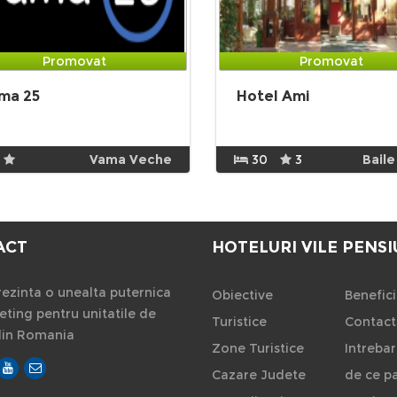
Promovat
Promovat
ma 25
Hotel Ami
Vama Veche
30
3
Baile
ACT
HOTELURI VILE PENSI
ezinta o unealta puternica
Obiective
Benefici
ting pentru unitatile de
Turistice
Contact
din Romania
Zone Turistice
Intrebar
Cazare Judete
de ce pa