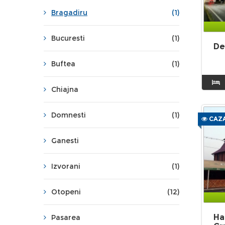
Bragadiru
(1)
Bucuresti
(1)
De
Buftea
(1)
Chiajna
Domnesti
(1)
CAZA
Ganesti
Izvorani
(1)
Otopeni
(12)
Ha
Pasarea