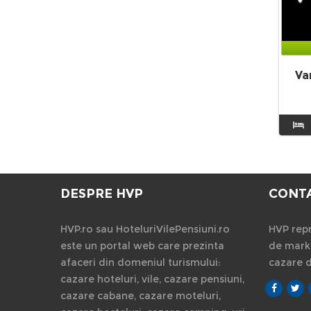
Va
DESPRE HVP
CONT
HVP.ro sau HoteluriVilePensiuni.ro
HVP repr
este un portal web care prezinta
de marke
afaceri din domeniul turismului:
cazare 
cazare hoteluri, vile, cazare pensiuni,
cazare cabane, cazare moteluri,