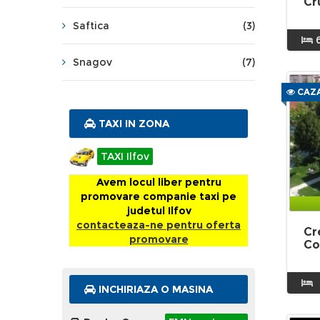
Cr
Saftica
(3)
Snagov
(7)
CAZA
TAXI IN ZONA
TAXI Ilfov
Avem locul liber pentru
promovare companie taxi pe
judetul Ilfov
contacteaza-ne pentru oferta
Cr
promovare
Co
INCHIRIAZA O MASINA