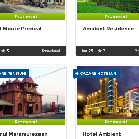
Promovat
Promovat
l Monte Predeal
Ambient Residence
3
Predeal
25
3
B
RE PENSIUNI
CAZARE HOTELURI
Promovat
Promovat
nul Maramuresean
Hotel Ambient