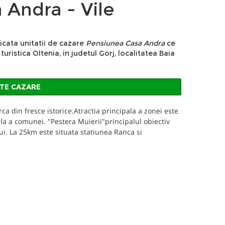
 Andra - Vile
icata unitatii de cazare
Pensiunea Casa Andra
ce
turistica Oltenia, in judetul Gorj, localitatea Baia
j
ATE CAZARE
a din fresce istorice.Atractia principala a zonei este
ala a comunei. "Pestera Muierii"principalul obiectiv
lui. La 25km este situata statiunea Ranca si