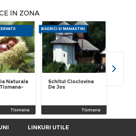
CE IN ZONA
ZERVATII
BISERICI SI MANASTIRI
PARCURI SI 
NATURALE
ia Naturala
Schitul Cioclovina
Rezerv
 Tismana-
De Jos
Ciucev
Tismana
Tismana
UNI
LINKURI UTILE