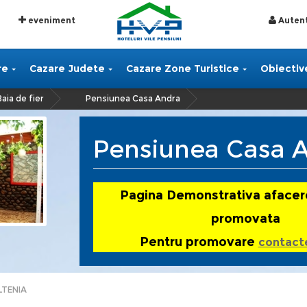
eveniment
Autent
re
Cazare Judete
Cazare Zone Turistice
Obiective
Baia de fier
Pensiunea Casa Andra
»
Pensiunea Casa 
Pagina Demonstrativa afacer
promovata
Pentru promovare
contact
LTENIA