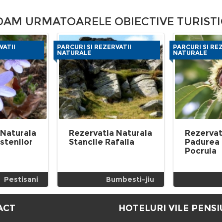
M URMATOARELE OBIECTIVE TURISTI
VATII
PARCURI SI REZERVATII
PARCURI SI RE
NATURALE
NATURALE
 Naturala
Rezervatia Naturala
Rezervat
stenilor
Stancile Rafaila
Padurea
Pocruia
Pestisani
Bumbesti-jiu
ACT
HOTELURI VILE PENSI