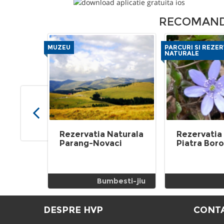
RECOMANDA
MUZEU
PARCURI SI REZER
NATURALE
Rezervatia Naturala
Rezervatia
Parang-Novaci
Piatra Boro
Bumbesti-jiu
DESPRE HVP
CONT