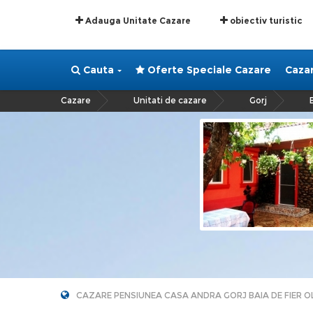
Adauga Unitate Cazare
obiectiv turistic
Cauta
Oferte Speciale Cazare
Caza
Cazare
Unitati de cazare
Gorj
»
»
»
CAZARE PENSIUNEA CASA ANDRA GORJ BAIA DE FIER O