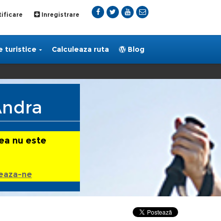
ificare
Inregistrare
 turistice
Calculeaza ruta
Blog
Andra
ea nu este
eaza-ne