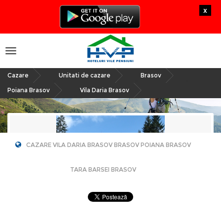
x
Toggle
navigation
Cazare
Unitati de cazare
Brasov
»
»
»
Poiana Brasov
Vila Daria Brasov
»
CAZARE VILA DARIA BRASOV BRASOV POIANA BRASOV
TARA BARSEI BRASOV
Vila Daria Brasov