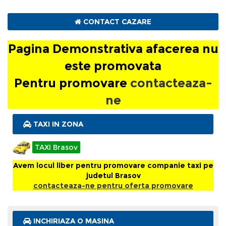
CONTACT CAZARE
Pagina Demonstrativa afacerea nu este
promovata
Pagina Demonstrativa afacerea nu
Pentru promovare
contacteaza-ne
este promovata
Pentru promovare
contacteaza-
ne
TAXI IN ZONA
TAXI Brasov
Avem locul liber pentru promovare companie taxi pe
judetul Brasov
contacteaza-ne pentru oferta promovare
INCHIRIAZA O MASINA